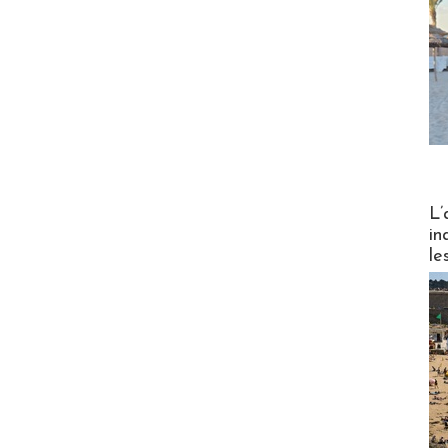
Partez
L’
in
le