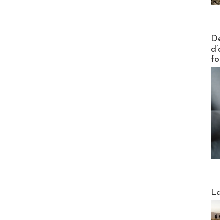
Actus V
De
d’
fo
Webinai
La