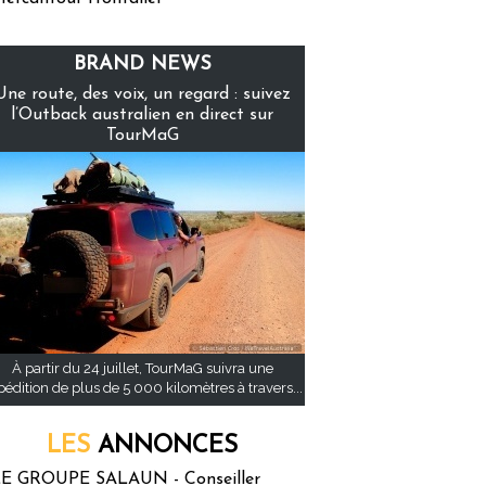
BRAND NEWS
Une route, des voix, un regard : suivez
l’Outback australien en direct sur
TourMaG
À partir du 24 juillet, TourMaG suivra une
pédition de plus de 5 000 kilomètres à travers...
LES
ANNONCES
E GROUPE SALAUN - Conseiller