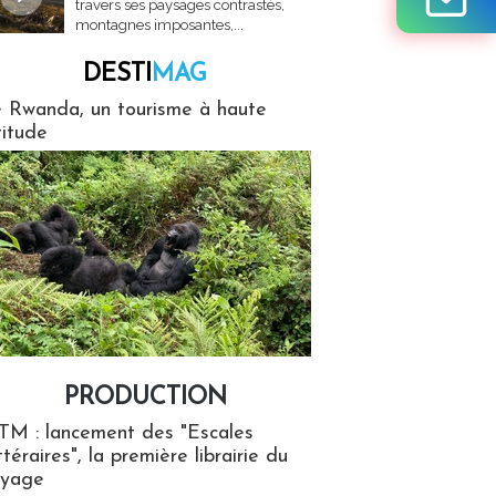
travers ses paysages contrastés,
montagnes imposantes,...
DESTI
MAG
MAG
 Rwanda, un tourisme à haute
titude
PRODUCTION
ion
TM : lancement des "Escales
ttéraires", la première librairie du
oyage