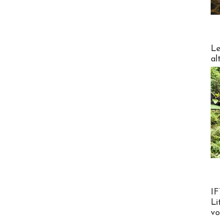
DESTI
Le
al
Product
IF
Li
v