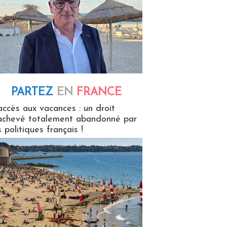
PARTEZ
EN
FRANCE
 en France
accès aux vacances : un droit
achevé totalement abandonné par
s politiques français !