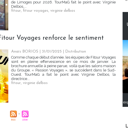
de Limoges pour 2026. TourMaG fait le point avec Virginie
Delbos,...
fitour
,
fitour voyages
,
virginie delbos
itour Voyages renforce le sentiment
Anaïs BORIOS
| 31/01/2025
|
Distribution
Comme chaque début d’année, les équipes de Fitour Voyages
sont en pleine effervescence en ce mois de janvier. La
brochure annuelle à peine parue, voilà que les salons maison
du Groupe, « Passion Voyages », se succèdent dans le Sud-
Ouest. TourMaG a fait le point avec Virginie Delbos, la
directrice...
fitour
,
virginie delbos
ex
L