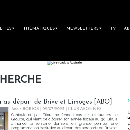
LITÉS
THÉMATIQUES
NEWSLETTERS
TV
A
▼
▼
▼
CHERCHE
on au départ de Brive et Limoges [ABO]
Anaïs BORIOS
| 02/07/2025
|
CLUB ABONNES
L
Canicule ou pas, Fitour ne s’endort pas sur ses lauriers. Le
a
Groupe, qui vient de clôturer son année fiscale au 30 juin, a
annoncé la semaine dernière en grande pompe, une
F
programmation exclusive au départ des aéroports de Brive et
M