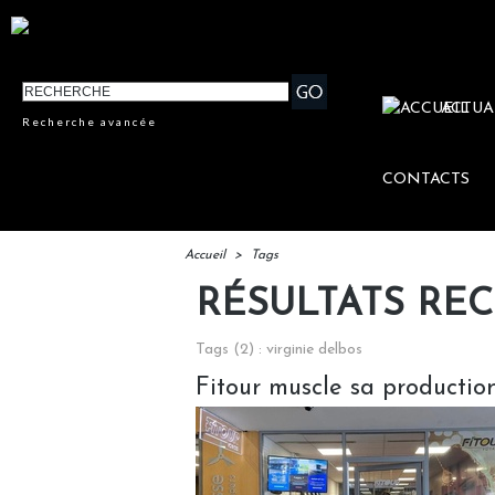
ACTUA
Recherche avancée
CONTACTS
Accueil
>
Tags
RÉSULTATS RE
Tags (2) : virginie delbos
Fitour muscle sa producti