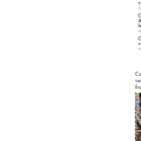
v
O
A
h
A
C
v
O
Publi-n
Co
ve
fr