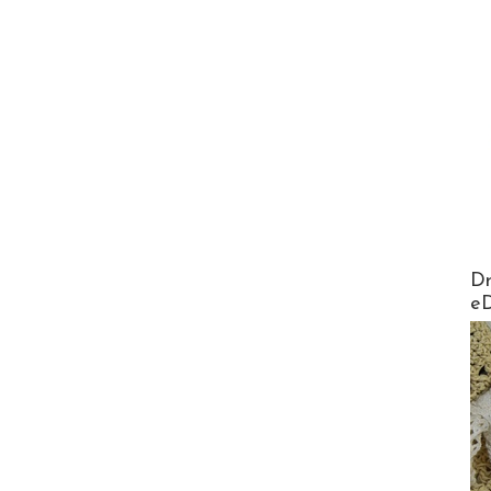
AirMa
Dr
e