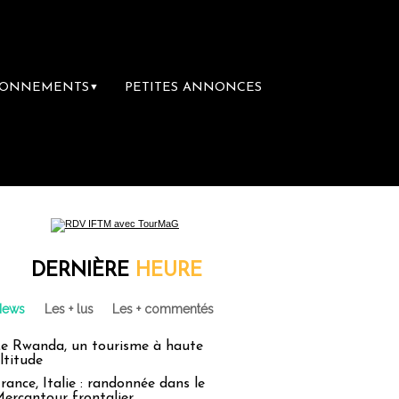
BONNEMENTS
PETITES ANNONCES
▼
DERNIÈRE
HEURE
News
Les + lus
Les + commentés
e Rwanda, un tourisme à haute
ltitude
rance, Italie : randonnée dans le
ercantour frontalier