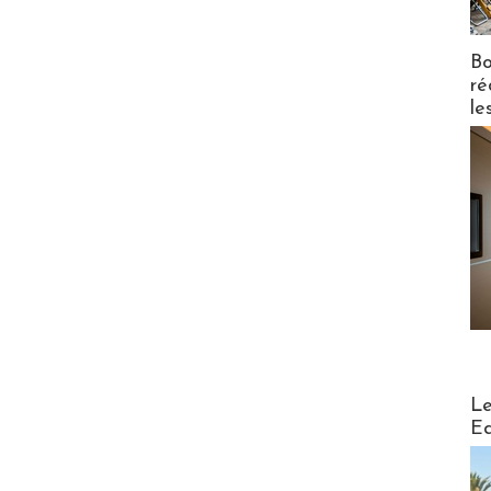
Bo
ré
le
Distribu
Le
Ed