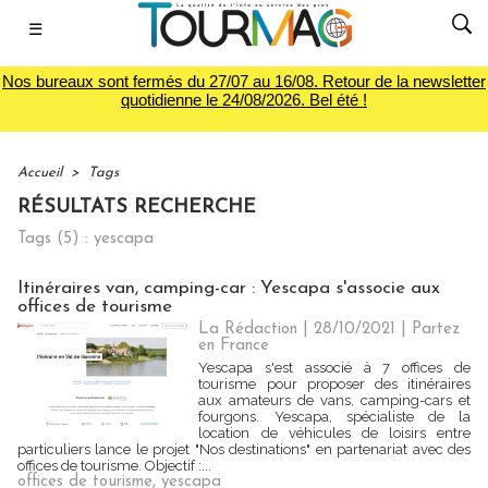
☰
Nos bureaux sont fermés du 27/07 au 16/08. Retour de la newsletter
quotidienne le 24/08/2026. Bel été !
Accueil
>
Tags
RÉSULTATS RECHERCHE
Tags (5) : yescapa
Itinéraires van, camping-car : Yescapa s'associe aux
offices de tourisme
La Rédaction
| 28/10/2021
|
Partez
en France
Yescapa s'est associé à 7 offices de
tourisme pour proposer des itinéraires
aux amateurs de vans, camping-cars et
fourgons. Yescapa, spécialiste de la
location de véhicules de loisirs entre
particuliers lance le projet "Nos destinations" en partenariat avec des
offices de tourisme. Objectif :...
offices de tourisme
,
yescapa