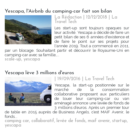
Yescapa, l'Airbnb du camping-car fait son bilan
La Rédaction
| 12/12/2018
|
La
Travel Tech
Les start-up sont toujours opaques sur
leur activité. Yescapa a décidé de faire un
petit bilan de ses 6 années d'existence et
de faire le point sur ses projets pour
l'année 2019. Tout a commencé en 2011,
par un blocage. Souhaitant partir et découvrir le Royaume-Uni en
camping-car avec sa famille,...
scale-up
,
yescapa
Yescapa lève 3 millions d'euros
| 19/09/2016
|
La Travel Tech
Yescapa, la start-up positionnée sur le
marché de la consommation
collaborative proposant aux particuliers
de louer leur camping-car ou van
aménagé annonce une levée de fonds de
3 millions d’euros. Après un premier tour
de table en 2015 auprès de Business Angels, c’est MAIF Avenir, le
fonds...
camping car
,
collaboratif
,
levée de fonds
,
maif avenir
,
startup
,
yescapa