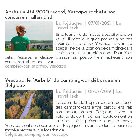
Après un été 2020 record, Yescapa rachète son
concurrent allemand
La Rédaction
| 07/01/2021
|
La
Travel Tech
Si le tourisme de masse s'est effondré en
2020, il reste quelques poches à ne pas
avoir connu la crise. Yescapa, la start-up
spécialiste de la location de camping-cars
a vécu en 2020 un été record. Pour fêter
cela, Yescapa a décidé d'assoir sa position en rachetant son
concurrent allemand, ayant...
camping-car
,
startup
,
yescapa
Yescapa, le "Airbnb" du camping-car débarque en
Belgique
La Rédaction
| 01/07/2019
|
La
Travel Tech
Yescapa, la start-up proposant de louer
des camping-cars entre particuliers, fait
son apparition en Belgique, avec la
volonté de continuer son déploiement en
Europe. Déjà présente dans 6 pays,
Yescapa vient de débarquer en Belgique. La start-up dont le business
modèle repose sur la location de...
Belgique
,
camping-car
,
yescapa