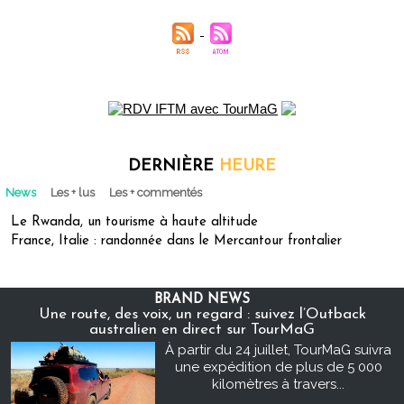
DERNIÈRE
HEURE
News
Les + lus
Les + commentés
Le Rwanda, un tourisme à haute altitude
France, Italie : randonnée dans le Mercantour frontalier
BRAND NEWS
Une route, des voix, un regard : suivez l’Outback
australien en direct sur TourMaG
À partir du 24 juillet, TourMaG suivra
une expédition de plus de 5 000
kilomètres à travers...