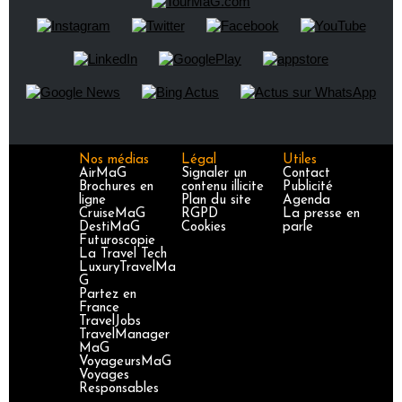
Nos médias
Légal
Utiles
AirMaG
Signaler un
Contact
Brochures en
contenu illicite
Publicité
ligne
Plan du site
Agenda
CruiseMaG
RGPD
La presse en
DestiMaG
Cookies
parle
Futuroscopie
La Travel Tech
LuxuryTravelMa
G
Partez en
France
TravelJobs
TravelManager
MaG
VoyageursMaG
Voyages
Responsables