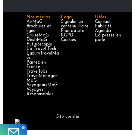
Nos médias
Légal
Utiles
AirMaG
Signaler un
Contact
Brochures en
contenu illicite
Publicité
ligne
Plan du site
Agenda
CruiseMaG
RGPD
La presse en
DestiMaG
Cookies
parle
Futuroscopie
La Travel Tech
LuxuryTravelMa
G
Partez en
France
TravelJobs
TravelManager
MaG
VoyageursMaG
Voyages
Responsables
Site certifié