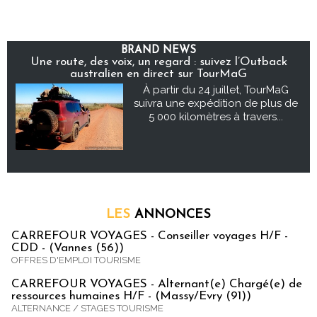
BRAND NEWS
Une route, des voix, un regard : suivez l’Outback
australien en direct sur TourMaG
À partir du 24 juillet, TourMaG
suivra une expédition de plus de
5 000 kilomètres à travers...
LES
ANNONCES
CARREFOUR VOYAGES - Conseiller voyages H/F -
CDD - (Vannes (56))
OFFRES D'EMPLOI TOURISME
CARREFOUR VOYAGES - Alternant(e) Chargé(e) de
ressources humaines H/F - (Massy/Evry (91))
ALTERNANCE / STAGES TOURISME