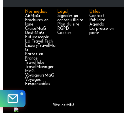
Nos médias
Légal
Utiles
AirMaG
Signaler un
Contact
Brochures en
contenu illicite
Publicité
ligne
Plan du site
Agenda
CruiseMaG
RGPD
La presse en
DestiMaG
Cookies
parle
Futuroscopie
La Travel Tech
LuxuryTravelMa
G
Partez en
France
TravelJobs
TravelManager
MaG
VoyageursMaG
Voyages
Responsables
Site certifié