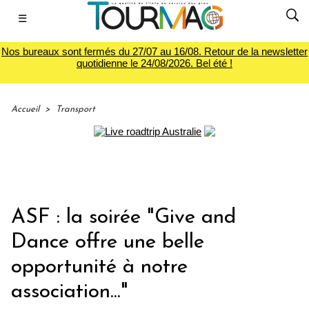
☰
Nos bureaux sont fermés du 27/07 au 16/08. Retour de la newsletter
quotidienne le 24/08/2026. Bel été !
Accueil
>
Transport
ASF : la soirée "Give and
Dance offre une belle
opportunité à notre
association..."