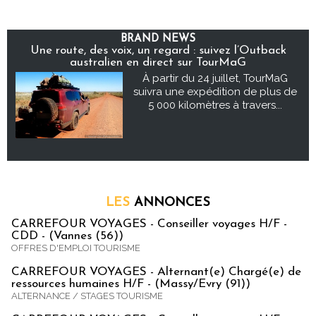
BRAND NEWS
Une route, des voix, un regard : suivez l’Outback
australien en direct sur TourMaG
À partir du 24 juillet, TourMaG
suivra une expédition de plus de
5 000 kilomètres à travers...
LES
ANNONCES
CARREFOUR VOYAGES - Conseiller voyages H/F -
CDD - (Vannes (56))
OFFRES D'EMPLOI TOURISME
CARREFOUR VOYAGES - Alternant(e) Chargé(e) de
ressources humaines H/F - (Massy/Evry (91))
ALTERNANCE / STAGES TOURISME