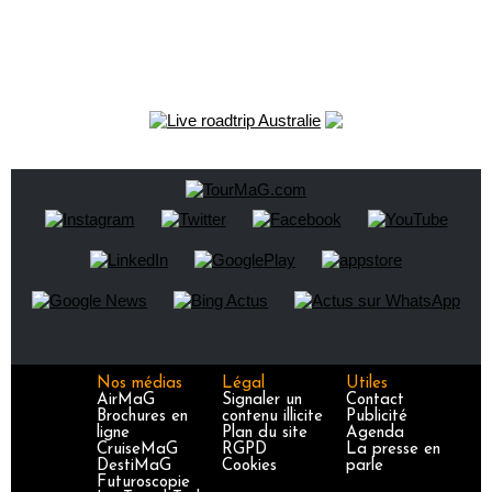
Nos médias
Légal
Utiles
AirMaG
Signaler un
Contact
Brochures en
contenu illicite
Publicité
ligne
Plan du site
Agenda
CruiseMaG
RGPD
La presse en
DestiMaG
Cookies
parle
Futuroscopie