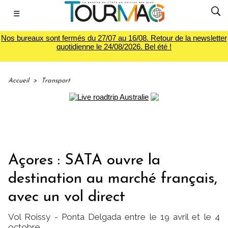
☰
Nos bureaux sont fermés du 27/07 au 16/08. Retour de la newsletter
quotidienne le 24/08/2026. Bel été !
Accueil
>
Transport
Açores : SATA ouvre la
destination au marché français,
avec un vol direct
Vol Roissy - Ponta Delgada entre le 19 avril et le 4
octobre