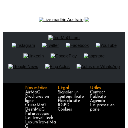
Nos médias
Légal
Utiles
AirMaG
Signaler un
Contact
Brochures en
contenu illicite
Publicité
ligne
Plan du site
Agenda
CruiseMaG
RGPD
La presse en
DestiMaG
Cookies
parle
Futuroscopie
La Travel Tech
LuxuryTravelMa
G