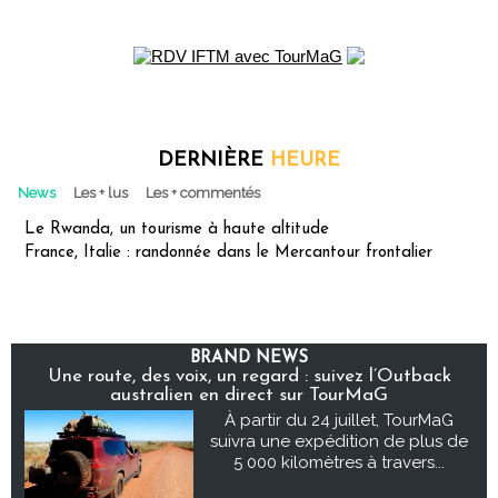
DERNIÈRE
HEURE
News
Les + lus
Les + commentés
Le Rwanda, un tourisme à haute altitude
France, Italie : randonnée dans le Mercantour frontalier
BRAND NEWS
Une route, des voix, un regard : suivez l’Outback
australien en direct sur TourMaG
À partir du 24 juillet, TourMaG
suivra une expédition de plus de
5 000 kilomètres à travers...