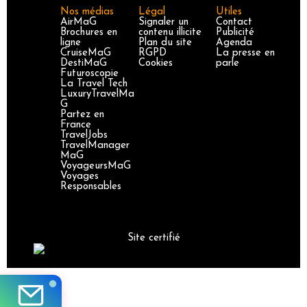
Nos médias
Légal
Utiles
AirMaG
Signaler un
Contact
Brochures en
contenu illicite
Publicité
ligne
Plan du site
Agenda
CruiseMaG
RGPD
La presse en
DestiMaG
Cookies
parle
Futuroscopie
La Travel Tech
LuxuryTravelMa
G
Partez en
France
TravelJobs
TravelManager
MaG
VoyageursMaG
Voyages
Responsables
Site certifié