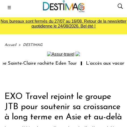
☰
Nos bureaux sont fermés du 27/07 au 16/08. Retour de la newsletter
quotidienne le 24/08/2026. Bel été !
Accueil
>
DESTIMAG
 Sainte-Claire rachète Eden Tour
L’accès aux vacances 
EXO Travel rejoint le groupe
JTB pour soutenir sa croissance
à long terme en Asie et au-delà