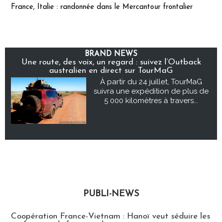
France, Italie : randonnée dans le Mercantour frontalier
BRAND NEWS
Une route, des voix, un regard : suivez l’Outback
australien en direct sur TourMaG
À partir du 24 juillet, TourMaG
suivra une expédition de plus de
5 000 kilomètres à travers...
PUBLI-NEWS
Publi-news
Coopération France-Vietnam : Hanoï veut séduire les