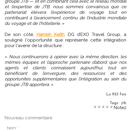
groupe JTB — et en combinant cela avec le réseau mondial
et l’expertise de JTB, nous sommes convaincus que ce
partenariat élèvera l’expérience de voyage tout en
contribuant à l’avancement continu de l’industrie mondiale
du voyage et de l’hôtellerie.
»
De son côté,
Hamish Keith
, DG d’EXO Travel Group, a
souligné l'opportunité que représente cette intégration
pour l'avenir de la structure :
«
Nous continuerons à opérer avec la même direction, les
mêmes équipes et l’approche partenaire d’abord que nos
agents et clients connaissent aujourd’hui, tout en
bénéficiant de l’envergure, des ressources et des
opportunités supplémentaires que l’intégration au sein du
groupe JTB apportera.
»
Lu 923 fois
Tags
:
jtb
Notez
Nouveau commentaire :
Nom * :