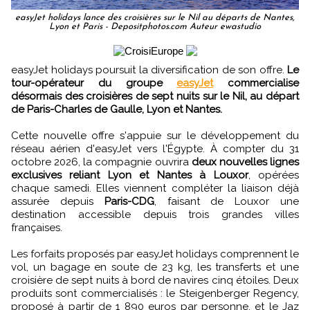
easyJet holidays lance des croisières sur le Nil au départs de Nantes,
Lyon et Paris - Depositphotos.com Auteur ewastudio
easyJet holidays poursuit la diversification de son offre.
Le
tour-opérateur du groupe
easyJet
commercialise
désormais des croisières de sept nuits sur le Nil, au départ
de Paris-Charles de Gaulle, Lyon et Nantes.
Cette nouvelle offre s'appuie sur le développement du
réseau aérien d'easyJet vers l'Égypte. À compter du 31
octobre 2026, la compagnie ouvrira
deux nouvelles lignes
exclusives reliant Lyon et Nantes à Louxor
, opérées
chaque samedi. Elles viennent compléter la liaison déjà
assurée depuis
Paris-CDG
, faisant de Louxor une
destination accessible depuis trois grandes villes
françaises.
Les forfaits proposés par easyJet holidays comprennent le
vol, un bagage en soute de 23 kg, les transferts et une
croisière de sept nuits à bord de navires cinq étoiles. Deux
produits sont commercialisés : le Steigenberger Regency,
proposé à partir de 1 890 euros par personne, et le Jaz