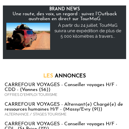
BRAND NEWS
Une route, des voix, un regard : suivez l’Outback
australien en direct sur TourMaG
À partir du 24 juillet, TourMaG
suivra une expédition de plus de
5 000 kilomètres à travers...
LES
ANNONCES
CARREFOUR VOYAGES - Conseiller voyages H/F -
CDD - (Vannes (56))
OFFRES D'EMPLOI TOURISME
CARREFOUR VOYAGES - Alternant(e) Chargé(e) de
ressources humaines H/F - (Massy/Evry (91))
ALTERNANCE / STAGES TOURISME
CARREFOUR VOYAGES - Conseiller voyages H/F -
CDI - (St Brice (77))