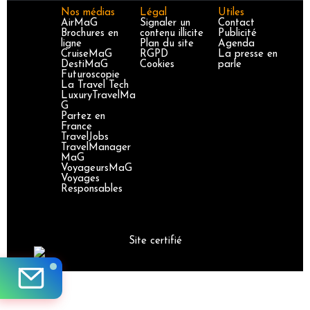
Nos médias
Légal
Utiles
AirMaG
Signaler un
Contact
Brochures en
contenu illicite
Publicité
ligne
Plan du site
Agenda
CruiseMaG
RGPD
La presse en
DestiMaG
Cookies
parle
Futuroscopie
La Travel Tech
LuxuryTravelMa
G
Partez en
France
TravelJobs
TravelManager
MaG
VoyageursMaG
Voyages
Responsables
Site certifié