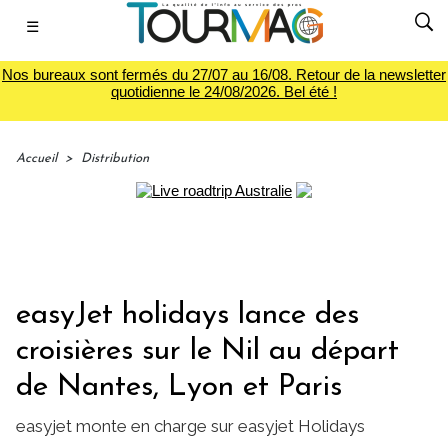
☰
Nos bureaux sont fermés du 27/07 au 16/08. Retour de la newsletter
quotidienne le 24/08/2026. Bel été !
Accueil
>
Distribution
easyJet holidays lance des
croisières sur le Nil au départ
de Nantes, Lyon et Paris
easyjet monte en charge sur easyjet Holidays