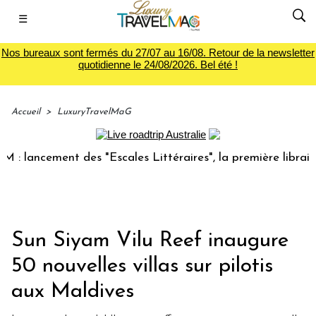
☰
Nos bureaux sont fermés du 27/07 au 16/08. Retour de la newsletter
quotidienne le 24/08/2026. Bel été !
Accueil
>
LuxuryTravelMaG
cement des "Escales Littéraires", la première librairie du 
Sun Siyam Vilu Reef inaugure
50 nouvelles villas sur pilotis
aux Maldives