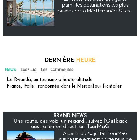
parmi les destinations les plus
prisées de la Méditerranée. Si les...
DERNIÈRE
HEURE
News
Les + lus
Les + commentés
Le Rwanda, un tourisme à haute altitude
France, Italie : randonnée dans le Mercantour frontalier
BRAND NEWS
Une route, des voix, un regard : suivez l’Outback
australien en direct sur TourMaG
À partir du 24 juillet, TourMaG
suivra une expédition de plus de