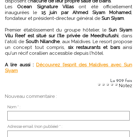
disposent c
hacune de leur propre salle de bains
.
Les
Ocean Signature Villas
ont été officiellement
inaugurées le
15 juin par Ahmed Siyam Mohamed
,
fondateur et président-directeur général de
Sun Siyam
.
Premier établissement du groupe hôtelier, le
Sun Siyam
Vilu Reef est situé sur l'île privée de Meedhufushi
, dans
l'atoll de
South Nilandhe
, aux Maldives. Le resort propose
un concept tout compris,
six restaurants et bars
ainsi
qu'un récif corallien accessible depuis l'hôtel.
A lire aussi :
Découvrez l’esprit des Maldives avec Sun
Siyam
Lu 909 fois
Notez
Nouveau commentaire :
Nom * :
Adresse email (non publiée) * :