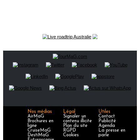
Nos médias
Légal
Utiles
AirMaG
Signaler un
Contact
Brochures en
contenu illicite
Publicité
ligne
Plan du site
Agenda
CruiseMaG
RGPD
La presse en
DestiMaG
Cookies
parle
Futuroscopie