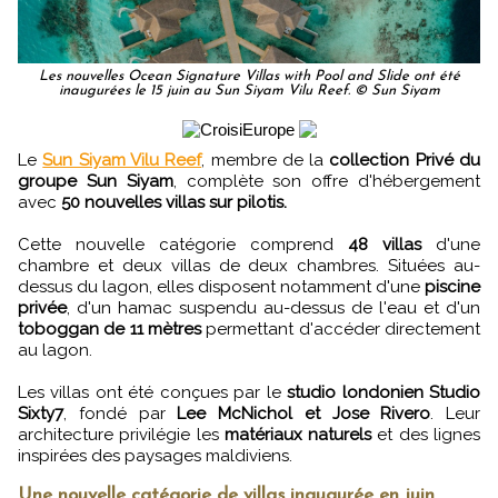
Les nouvelles Ocean Signature Villas with Pool and Slide ont été
inaugurées le 15 juin au Sun Siyam Vilu Reef. © Sun Siyam
Le
Sun Siyam Vilu Reef
, membre de la
collection Privé du
groupe Sun Siyam
, complète son offre d'hébergement
avec
50 nouvelles villas sur pilotis.
Cette nouvelle catégorie comprend
48 villas
d'une
chambre et deux villas de deux chambres. Situées au-
dessus du lagon, elles disposent notamment d'une
piscine
privée
, d'un hamac suspendu au-dessus de l'eau et d'un
toboggan de 11 mètres
permettant d'accéder directement
au lagon.
Les villas ont été conçues par le
studio londonien Studio
Sixty7
, fondé par
Lee McNichol et Jose Rivero
. Leur
architecture privilégie les
matériaux naturels
et des lignes
inspirées des paysages maldiviens.
Une nouvelle catégorie de villas inaugurée en juin