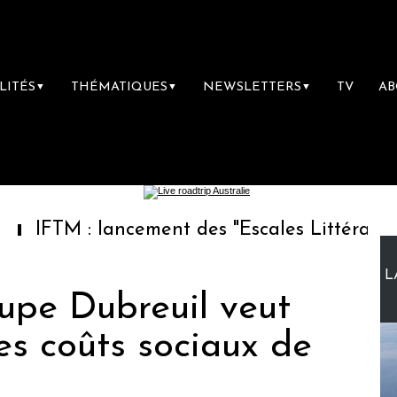
LITÉS
THÉMATIQUES
NEWSLETTERS
TV
A
▼
▼
▼
 : lancement des "Escales Littéraires", la pr
L
oupe Dubreuil veut
ses coûts sociaux de