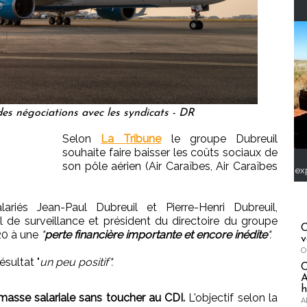
es négociations avec les syndicats - DR
Selon
La Tribune
le groupe Dubreuil
souhaite faire baisser les coûts sociaux de
son pôle aérien (Air Caraïbes, Air Caraïbes
ex
riés Jean-Paul Dubreuil et Pierre-Henri Dubreuil,
 de surveillance et président du directoire du groupe
C
020 à une
"
perte financière importante et encore inédite
".
v
O
ésultat "
un peu positif".
A
h
masse salariale sans toucher au CDI.
L'objectif selon la
A