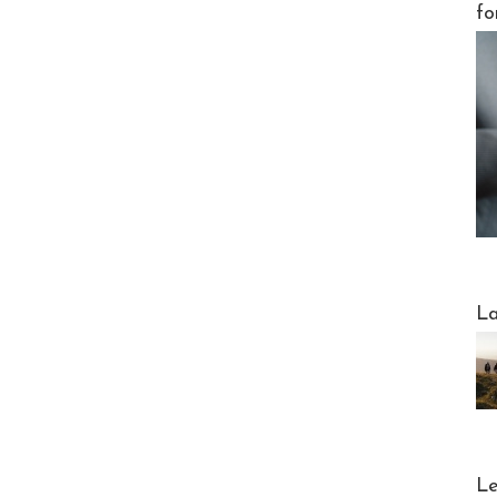
fo
Webinai
La
DESTI
Le