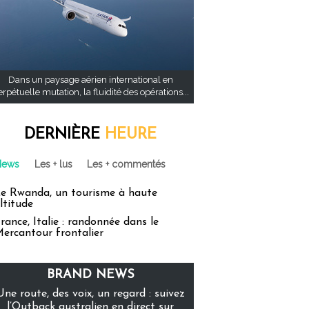
Dans un paysage aérien international en
rpétuelle mutation, la fluidité des opérations...
DERNIÈRE
HEURE
News
Les + lus
Les + commentés
e Rwanda, un tourisme à haute
ltitude
rance, Italie : randonnée dans le
ercantour frontalier
BRAND NEWS
Une route, des voix, un regard : suivez
l’Outback australien en direct sur