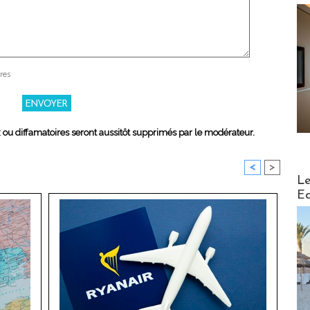
res
x ou diffamatoires seront aussitôt supprimés par le modérateur.
<
>
Distribu
Le
Ed