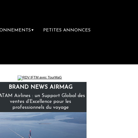
BONNEMENTS
PETITES ANNONCES
▼
emière librairie du voyage
Le groupe Saint
BRAND NEWS AIRMAG
ATAM Airlines : un Support Global des
ventes d’Excellence pour les
professionnels du voyage