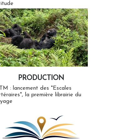
titude
PRODUCTION
ion
TM : lancement des "Escales
ttéraires", la première librairie du
oyage