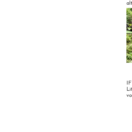
al
Product
IF
Li
v