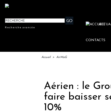
ACTUA
Recherche avancée
CONTACTS
Accueil
>
AirMaG
IFTM
Aérien : le Gr
faire baisser 
10%