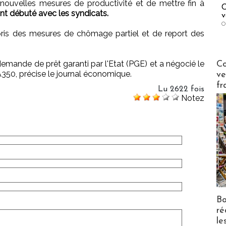
nouvelles mesures de productivité et de mettre fin à
C
nt débuté avec les syndicats.
v
O
a pris des mesures de chômage partiel et de report des
Publi-n
emande de prêt garanti par l'Etat (PGE) et a négocié le
Co
 A350, précise le journal économique.
ve
fr
Lu 2622 fois
Notez
Bo
ré
le