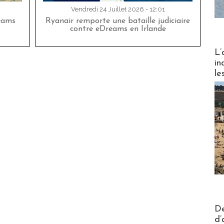
Vendredi 24 Juillet 2026 - 12:01
eams
Ryanair remporte une bataille judiciaire
contre eDreams en Irlande
Partez
L’
in
le
Actus V
De
d’