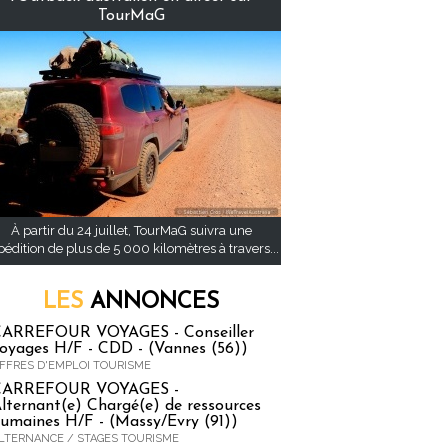
TourMaG
À partir du 24 juillet, TourMaG suivra une
pédition de plus de 5 000 kilomètres à travers...
LES
ANNONCES
ARREFOUR VOYAGES - Conseiller
oyages H/F - CDD - (Vannes (56))
FFRES D'EMPLOI TOURISME
CARREFOUR VOYAGES -
lternant(e) Chargé(e) de ressources
umaines H/F - (Massy/Evry (91))
LTERNANCE / STAGES TOURISME