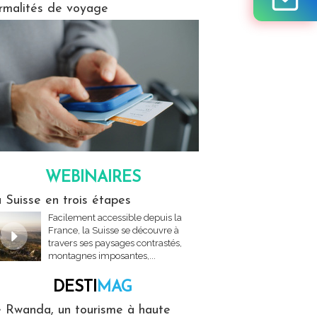
rmalités de voyage
WEBINAIRES
res
 Suisse en trois étapes
Facilement accessible depuis la
France, la Suisse se découvre à
travers ses paysages contrastés,
montagnes imposantes,...
DESTI
MAG
MAG
 Rwanda, un tourisme à haute