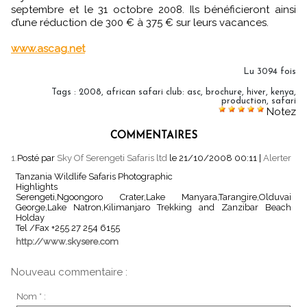
septembre et le 31 octobre 2008. Ils bénéficieront ainsi
d’une réduction de 300 € à 375 € sur leurs vacances.
www.ascag.net
Lu 3094 fois
Tags
:
2008
,
african safari club: asc
,
brochure
,
hiver
,
kenya
,
production
,
safari
Notez
COMMENTAIRES
1.
Posté par
Sky Of Serengeti Safaris ltd
le 21/10/2008 00:11
|
Alerter
Tanzania Wildlife Safaris Photographic
Highlights
Serengeti,Ngoongoro Crater,Lake Manyara,Tarangire,Olduvai
George,Lake Natron,Kilimanjaro Trekking and Zanzibar Beach
Holday
Tel /Fax +255 27 254 6155
http://www.skysere.com
Nouveau commentaire :
Nom * :