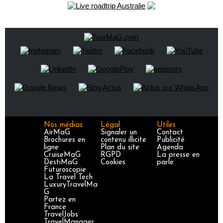
Nos médias
Légal
Utiles
AirMaG
Signaler un
Contact
Brochures en
contenu illicite
Publicité
ligne
Plan du site
Agenda
CruiseMaG
RGPD
La presse en
DestiMaG
Cookies
parle
Futuroscopie
La Travel Tech
LuxuryTravelMa
G
Partez en
France
TravelJobs
TravelManager