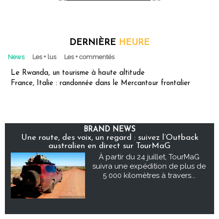
DERNIÈRE
HEURE
News
Les + lus
Les + commentés
Le Rwanda, un tourisme à haute altitude
France, Italie : randonnée dans le Mercantour frontalier
BRAND NEWS
Une route, des voix, un regard : suivez l’Outback
australien en direct sur TourMaG
À partir du 24 juillet, TourMaG
suivra une expédition de plus de
5 000 kilomètres à travers...