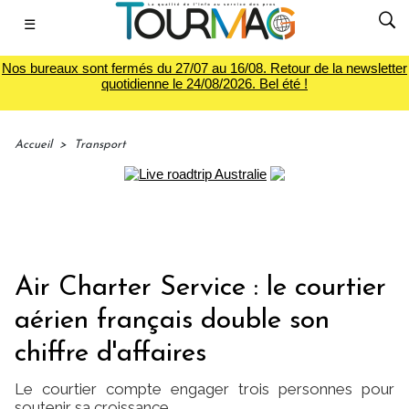
☰
Nos bureaux sont fermés du 27/07 au 16/08. Retour de la newsletter
quotidienne le 24/08/2026. Bel été !
Accueil
>
Transport
Air Charter Service : le courtier
aérien français double son
chiffre d'affaires
Le courtier compte engager trois personnes pour
soutenir sa croissance.