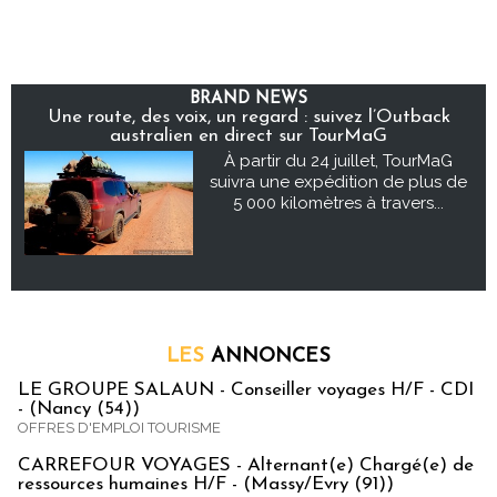
BRAND NEWS
Une route, des voix, un regard : suivez l’Outback
australien en direct sur TourMaG
À partir du 24 juillet, TourMaG
suivra une expédition de plus de
5 000 kilomètres à travers...
LES
ANNONCES
LE GROUPE SALAUN - Conseiller voyages H/F - CDI
- (Nancy (54))
OFFRES D'EMPLOI TOURISME
CARREFOUR VOYAGES - Alternant(e) Chargé(e) de
ressources humaines H/F - (Massy/Evry (91))