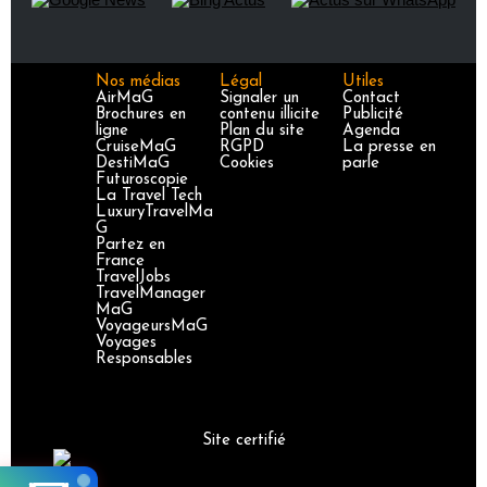
Nos médias
Légal
Utiles
AirMaG
Signaler un
Contact
Brochures en
contenu illicite
Publicité
ligne
Plan du site
Agenda
CruiseMaG
RGPD
La presse en
DestiMaG
Cookies
parle
Futuroscopie
La Travel Tech
LuxuryTravelMa
G
Partez en
France
TravelJobs
TravelManager
MaG
VoyageursMaG
Voyages
Responsables
Site certifié