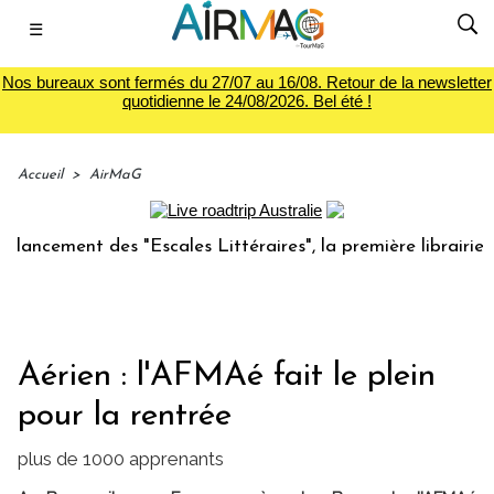
☰
Nos bureaux sont fermés du 27/07 au 16/08. Retour de la newsletter
quotidienne le 24/08/2026. Bel été !
Accueil
>
AirMaG
ment des "Escales Littéraires", la première librairie du vo
Aérien : l'AFMAé fait le plein
pour la rentrée
plus de 1000 apprenants