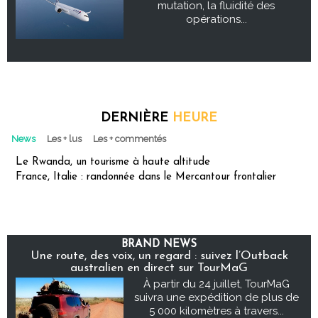
mutation, la fluidité des
opérations...
DERNIÈRE
HEURE
News
Les + lus
Les + commentés
Le Rwanda, un tourisme à haute altitude
France, Italie : randonnée dans le Mercantour frontalier
BRAND NEWS
Une route, des voix, un regard : suivez l’Outback
australien en direct sur TourMaG
À partir du 24 juillet, TourMaG
suivra une expédition de plus de
5 000 kilomètres à travers...