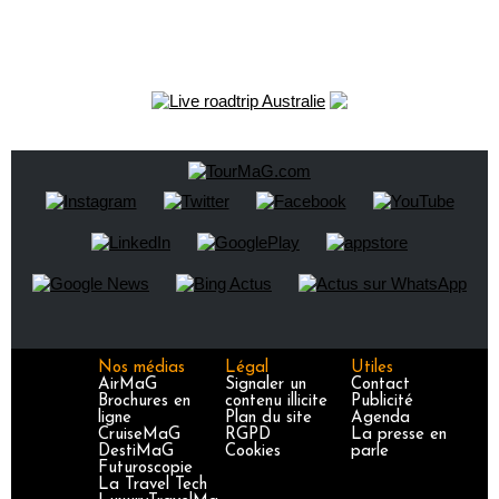
Nos médias
Légal
Utiles
AirMaG
Signaler un
Contact
Brochures en
contenu illicite
Publicité
ligne
Plan du site
Agenda
CruiseMaG
RGPD
La presse en
DestiMaG
Cookies
parle
Futuroscopie
La Travel Tech