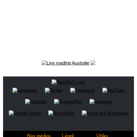
Nos médias
Légal
Utiles