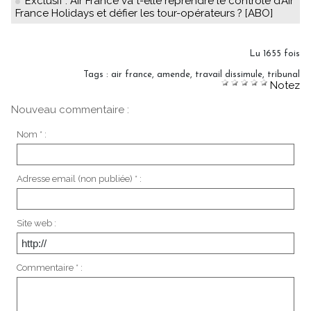
Exclusif : Air France va t-elle reprendre le contrôle d’Air
France Holidays et défier les tour-opérateurs ? [ABO]
Lu 1655 fois
Tags
:
air france
,
amende
,
travail dissimule
,
tribunal
Notez
Nouveau commentaire :
Nom * :
Adresse email (non publiée) * :
Site web :
Commentaire * :