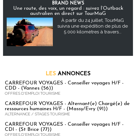
BRAND NEWS
Une route, des voix, un regard : suivez l’Outback
australien en direct sur TourMaG
À partir du 24 juillet, TourMaG
suivra une expédition de plus de
5 000 kilomètres à travers...
LES
ANNONCES
CARREFOUR VOYAGES - Conseiller voyages H/F -
CDD - (Vannes (56))
OFFRES D'EMPLOI TOURISME
CARREFOUR VOYAGES - Alternant(e) Chargé(e) de
ressources humaines H/F - (Massy/Evry (91))
ALTERNANCE / STAGES TOURISME
CARREFOUR VOYAGES - Conseiller voyages H/F -
CDI - (St Brice (77))
OFFRES D'EMPLOI TOURISME