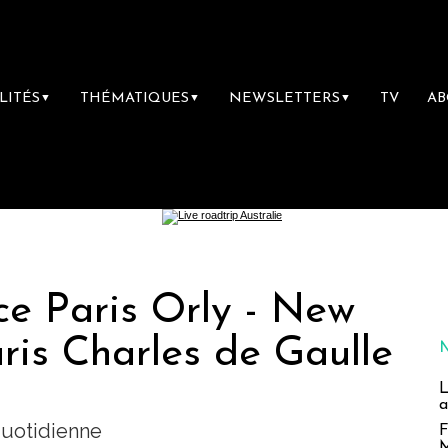
LITÉS
THÉMATIQUES
NEWSLETTERS
TV
A
▼
▼
▼
ce Paris Orly - New
ris Charles de Gaulle
L
a
quotidienne
F
M