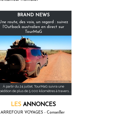
BRAND NEWS
Une route, des voix, un regard : suivez
l’Outback australien en direct sur
TourMaG
À partir du 24 juillet, TourMaG suivra une
pédition de plus de 5 000 kilomètres à travers...
LES
ANNONCES
ARREFOUR VOYAGES - Conseiller