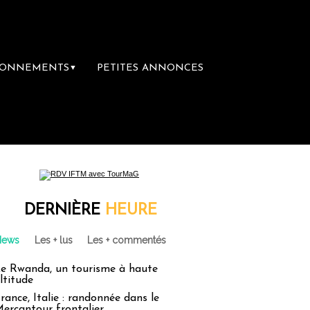
BONNEMENTS
PETITES ANNONCES
▼
DERNIÈRE
HEURE
News
Les + lus
Les + commentés
e Rwanda, un tourisme à haute
ltitude
rance, Italie : randonnée dans le
ercantour frontalier