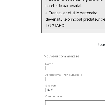
charte de partenariat
Transavia : et si le partenaire
devenait... le principal prédateur d
TO ? [ABO]
Tag
Nouveau commentaire :
Nom * :
Adresse email (non publiée) * :
Site web :
Commentaire * :