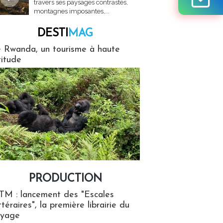
travers ses paysages contrastés,
montagnes imposantes,...
DESTI
MAG
MAG
 Rwanda, un tourisme à haute
titude
PRODUCTION
ion
TM : lancement des "Escales
ttéraires", la première librairie du
oyage