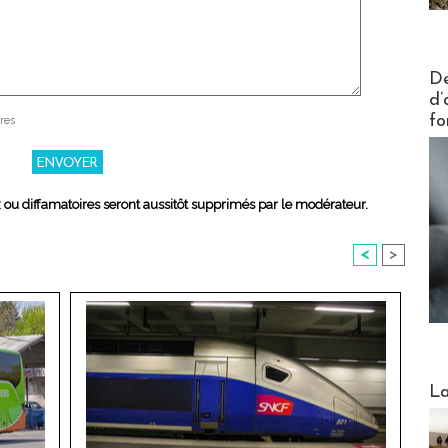
Actus V
De
d’
fo
res
x ou diffamatoires seront aussitôt supprimés par le modérateur.
<
>
Webinai
La