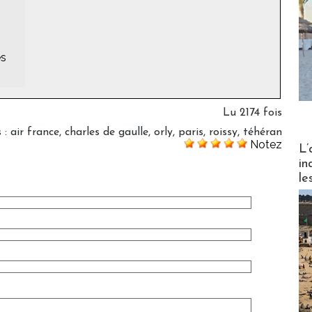
es
Lu 2174 fois
s
:
air france
,
charles de gaulle
,
orly
,
paris
,
roissy
,
téhéran
Notez
Partez
L’
in
le