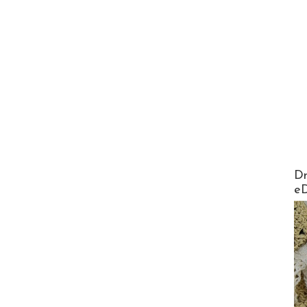
AirMa
Dr
e