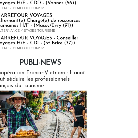
oyages H/F - CDD - (Vannes (56))
FFRES D'EMPLOI TOURISME
CARREFOUR VOYAGES -
lternant(e) Chargé(e) de ressources
umaines H/F - (Massy/Evry (91))
LTERNANCE / STAGES TOURISME
ARREFOUR VOYAGES - Conseiller
oyages H/F - CDI - (St Brice (77))
FFRES D'EMPLOI TOURISME
PUBLI-NEWS
ews
opération France-Vietnam : Hanoï
ut séduire les professionnels
ançais du tourisme