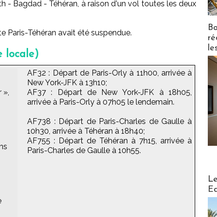
th - Bagdad - Téhéran, à raison d'un vol toutes les deux
Bo
cte Paris-Téhéran avait été suspendue.
ré
le
 locale)
AF32 : Départ de Paris-Orly à 11h00, arrivée à
New York-JFK à 13h10;
 »,
AF37 : Départ de New York-JFK à 18h05,
arrivée à Paris-Orly à 07h05 le lendemain.
AF738 : Départ de Paris-Charles de Gaulle à
10h30, arrivée à Téhéran à 18h40;
AF755 : Départ de Téhéran à 7h15, arrivée à
ons
Paris-Charles de Gaulle à 10h55.
Distribu
Le
Ed
e