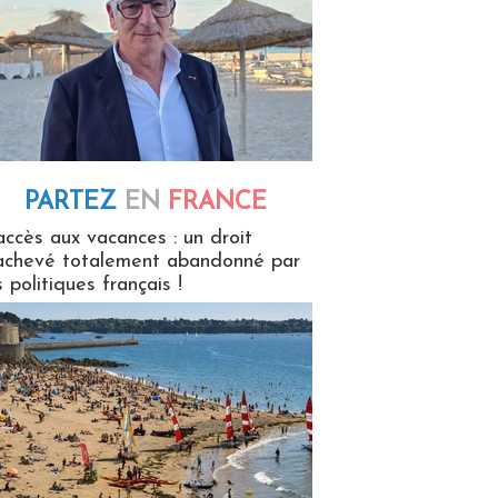
PARTEZ
EN
FRANCE
 en France
accès aux vacances : un droit
achevé totalement abandonné par
s politiques français !