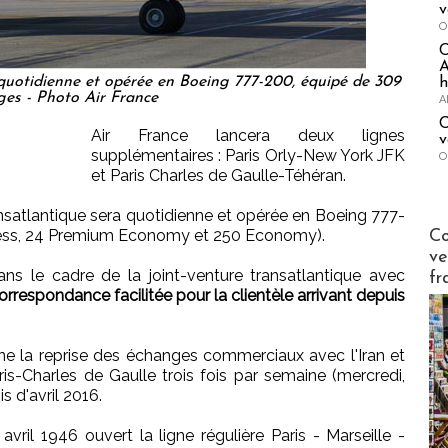
v
O
A
 quotidienne et opérée en Boeing 777-200, équipé de 309
h
ges - Photo Air France
A
C
Air France lancera deux lignes
v
supplémentaires : Paris Orly-New York JFK
O
et Paris Charles de Gaulle-Téhéran.
ransatlantique sera quotidienne et opérée en Boeing 777-
Publi-n
ness, 24 Premium Economy et 250 Economy).
Co
ve
dans le cadre de la joint-venture transatlantique avec
fr
orrespondance facilitée pour la clientèle arrivant depuis
e la reprise des échanges commerciaux avec l'Iran et
is-Charles de Gaulle trois fois par semaine (mercredi,
s d'avril 2016.
vril 1946 ouvert la ligne régulière Paris - Marseille -