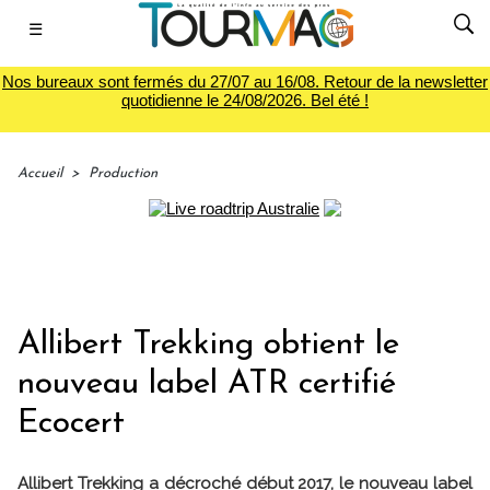
☰
Nos bureaux sont fermés du 27/07 au 16/08. Retour de la newsletter
quotidienne le 24/08/2026. Bel été !
Accueil
>
Production
Allibert Trekking obtient le
nouveau label ATR certifié
Ecocert
Allibert Trekking a décroché début 2017, le nouveau label