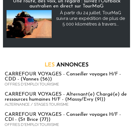
Une route, des voix, un regard : suivez l’Outback
australien en direct sur TourMaG
À partir du 24 juillet, TourMaG
suivra une expédition de plus de
5 000 kilomètres à travers...
LES
ANNONCES
CARREFOUR VOYAGES - Conseiller voyages H/F -
CDD - (Vannes (56))
OFFRES D'EMPLOI TOURISME
CARREFOUR VOYAGES - Alternant(e) Chargé(e) de
ressources humaines H/F - (Massy/Evry (91))
ALTERNANCE / STAGES TOURISME
CARREFOUR VOYAGES - Conseiller voyages H/F -
CDI - (St Brice (77))
OFFRES D'EMPLOI TOURISME