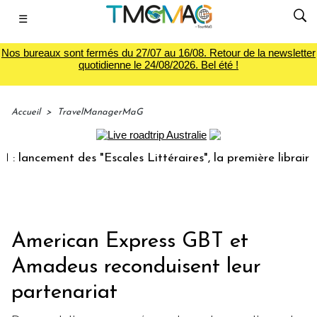
☰
Nos bureaux sont fermés du 27/07 au 16/08. Retour de la newsletter
quotidienne le 24/08/2026. Bel été !
Accueil
>
TravelManagerMaG
ncement des "Escales Littéraires", la première librairie du
American Express GBT et
Amadeus reconduisent leur
partenariat