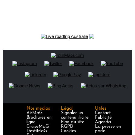
Nos médias
Légal
Utiles
AirMaG
Signaler un
Contact
Brochures en
contenu illicite
Publicité
ligne
Plan du site
Agenda
CruiseMaG
RGPD
La presse en
DestiMaG
Cookies
parle