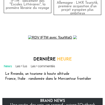
IFTM : lancement des
Allemagne : LMX Touristik,
"Escales Littéraires", la
première acquisition d'un
première librairie du voyage
projet européen plus
ambitieux
DERNIÈRE
HEURE
News
Les + lus
Les + commentés
Le Rwanda, un tourisme à haute altitude
France, Italie : randonnée dans le Mercantour frontalier
BRAND NEWS
Une route, des voix, un regard : suivez l’Outback