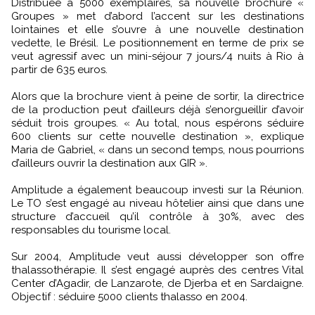
Distribuée à 5000 exemplaires, sa nouvelle brochure «
Groupes » met d’abord l’accent sur les destinations
lointaines et elle s’ouvre à une nouvelle destination
vedette, le Brésil. Le positionnement en terme de prix se
veut agressif avec un mini-séjour 7 jours/4 nuits à Rio à
partir de 635 euros.
Alors que la brochure vient à peine de sortir, la directrice
de la production peut d’ailleurs déjà s’enorgueillir d’avoir
séduit trois groupes. « Au total, nous espérons séduire
600 clients sur cette nouvelle destination », explique
Maria de Gabriel, « dans un second temps, nous pourrions
d’ailleurs ouvrir la destination aux GIR ».
Amplitude a également beaucoup investi sur la Réunion.
Le TO s’est engagé au niveau hôtelier ainsi que dans une
structure d’accueil qu’il contrôle à 30%, avec des
responsables du tourisme local.
Sur 2004, Amplitude veut aussi développer son offre
thalassothérapie. Il s’est engagé auprès des centres Vital
Center d’Agadir, de Lanzarote, de Djerba et en Sardaigne.
Objectif : séduire 5000 clients thalasso en 2004.