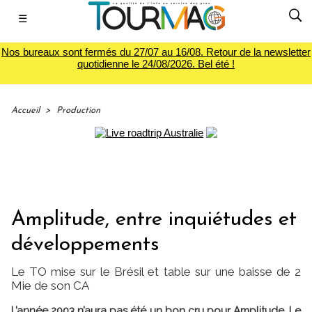
☰
Nos bureaux sont fermés du 27/07 au 16/08. Retour de la newsletter
quotidienne le 24/08/2026. Bel été !
Accueil
>
Production
Amplitude, entre inquiétudes et
développements
Le TO mise sur le Brésil et table sur une baisse de 2
Mie de son CA
L’année 2003 n’aura pas été un bon cru pour Amplitude. Le