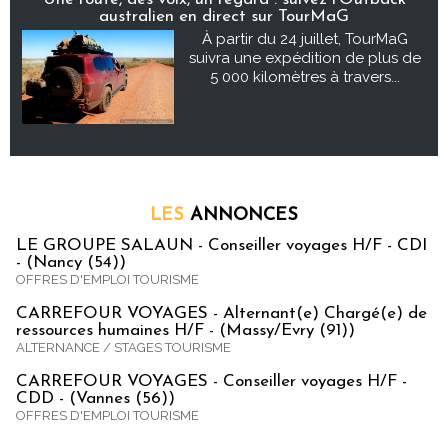
australien en direct sur TourMaG
À partir du 24 juillet, TourMaG
suivra une expédition de plus de
5 000 kilomètres à travers...
LES
ANNONCES
LE GROUPE SALAUN - Conseiller voyages H/F - CDI
- (Nancy (54))
OFFRES D'EMPLOI TOURISME
CARREFOUR VOYAGES - Alternant(e) Chargé(e) de
ressources humaines H/F - (Massy/Evry (91))
ALTERNANCE / STAGES TOURISME
CARREFOUR VOYAGES - Conseiller voyages H/F -
CDD - (Vannes (56))
OFFRES D'EMPLOI TOURISME