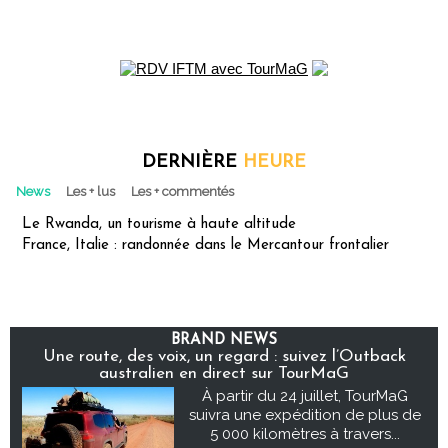
DERNIÈRE
HEURE
News
Les + lus
Les + commentés
Le Rwanda, un tourisme à haute altitude
France, Italie : randonnée dans le Mercantour frontalier
BRAND NEWS
Une route, des voix, un regard : suivez l’Outback
australien en direct sur TourMaG
À partir du 24 juillet, TourMaG
suivra une expédition de plus de
5 000 kilomètres à travers...