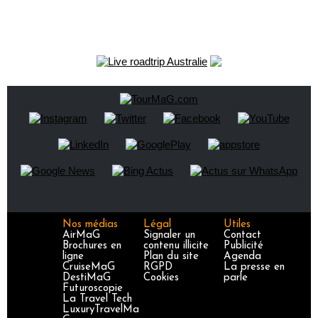
Nos médias
Légal
Utiles
AirMaG
Signaler un
Contact
Brochures en
contenu illicite
Publicité
ligne
Plan du site
Agenda
CruiseMaG
RGPD
La presse en
DestiMaG
Cookies
parle
Futuroscopie
La Travel Tech
LuxuryTravelMa