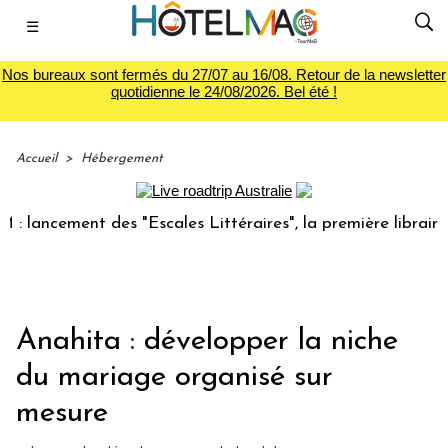
☰
Nos bureaux sont fermés du 27/07 au 16/08. Retour de la newsletter
quotidienne le 24/08/2026. Bel été !
Accueil
>
Hébergement
ncement des "Escales Littéraires", la première librairie du 
Anahita : développer la niche
du mariage organisé sur
mesure