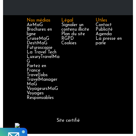
Nos médias
Légal
Utiles
AirMaG
Signaler un
Contact
Brochures en
contenu illicite
Publicité
ligne
Plan du site
Agenda
CruiseMaG
RGPD
La presse en
DestiMaG
Cookies
parle
Futuroscopie
La Travel Tech
LuxuryTravelMa
G
Partez en
France
TravelJobs
TravelManager
MaG
VoyageursMaG
Voyages
Responsables
Site certifié