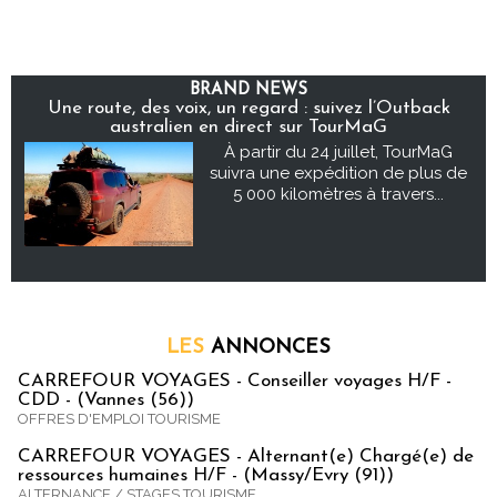
BRAND NEWS
Une route, des voix, un regard : suivez l’Outback
australien en direct sur TourMaG
À partir du 24 juillet, TourMaG
suivra une expédition de plus de
5 000 kilomètres à travers...
LES
ANNONCES
CARREFOUR VOYAGES - Conseiller voyages H/F -
CDD - (Vannes (56))
OFFRES D'EMPLOI TOURISME
CARREFOUR VOYAGES - Alternant(e) Chargé(e) de
ressources humaines H/F - (Massy/Evry (91))
ALTERNANCE / STAGES TOURISME