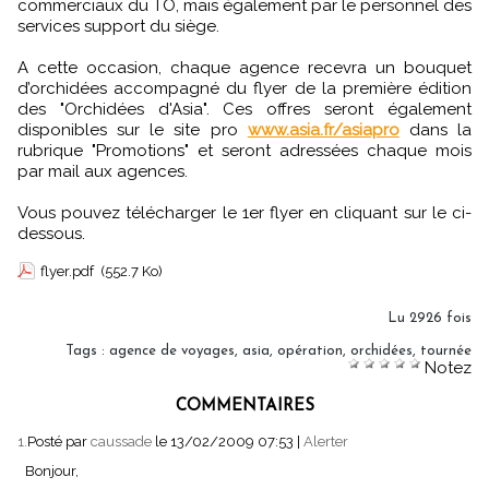
commerciaux du TO, mais également par le personnel des
services support du siège.
A cette occasion, chaque agence recevra un bouquet
d’orchidées accompagné du flyer de la première édition
des "Orchidées d'Asia". Ces offres seront également
disponibles sur le site pro
www.asia.fr/asiapro
dans la
rubrique "Promotions" et seront adressées chaque mois
par mail aux agences.
Vous pouvez télécharger le 1er flyer en cliquant sur le ci-
dessous.
flyer.pdf
(552.7 Ko)
Lu 2926 fois
Tags
:
agence de voyages
,
asia
,
opération
,
orchidées
,
tournée
Notez
COMMENTAIRES
1.
Posté par
caussade
le 13/02/2009 07:53
|
Alerter
Bonjour,