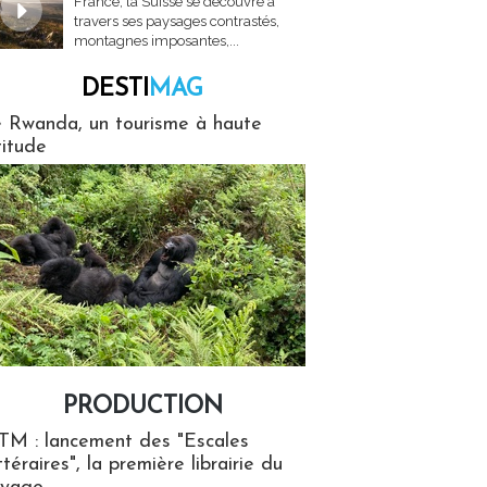
France, la Suisse se découvre à
travers ses paysages contrastés,
montagnes imposantes,...
DESTI
MAG
MAG
 Rwanda, un tourisme à haute
titude
PRODUCTION
ion
TM : lancement des "Escales
ttéraires", la première librairie du