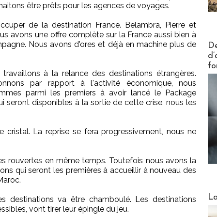
uhaitons être prêts pour les agences de voyages.
cuper de la destination France. Belambra, Pierre et
us avons une offre complète sur la France aussi bien à
Actus V
ampagne. Nous avons d'ores et déjà en machine plus de
De
d’
fo
travaillons à la relance des destinations étrangères.
onnons par rapport à l'activité économique, nous
ommes parmi les premiers à avoir lancé le Package
 seront disponibles à la sortie de cette crise, nous les
 cristal. La reprise se fera progressivement, nous ne
tes rouvertes en même temps. Toutefois nous avons la
ions qui seront les premières à accueillir à nouveau des
Maroc.
Webinai
La
s destinations va être chamboulé. Les destinations
sibles, vont tirer leur épingle du jeu.