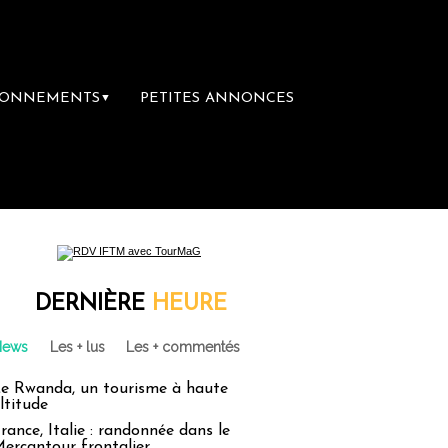
BONNEMENTS
PETITES ANNONCES
▼
ère librairie du voyage
Le groupe Sainte-C
DERNIÈRE
HEURE
News
Les + lus
Les + commentés
e Rwanda, un tourisme à haute
ltitude
rance, Italie : randonnée dans le
ercantour frontalier