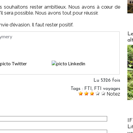
ous souhaitons rester ambitieux. Nous avons à cœur de
l sera possible. Nous avons tout pour réussir.
e d’évasion. Il faut rester positif.
DESTI
Le
Eymery
al
Lu 5326 fois
Tags
:
FTI
,
FTI voyages
Notez
Product
IF
Li