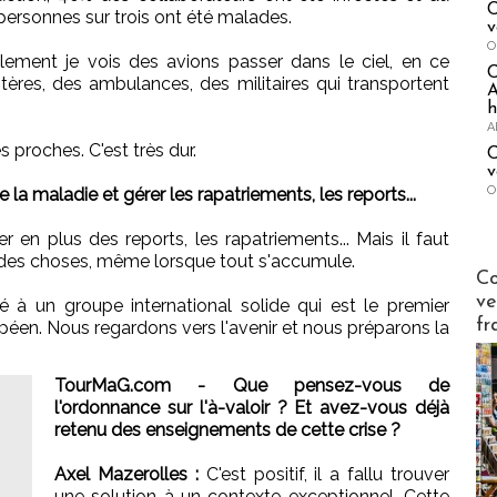
C
ersonnes sur trois ont été malades.
v
O
llement je vois des avions passer dans le ciel, en ce
ères, des ambulances, des militaires qui transportent
A
h
A
 proches. C'est très dur.
C
v
O
la maladie et gérer les rapatriements, les reports...
er en plus des reports, les rapatriements... Mais il faut
é des choses, même lorsque tout s'accumule.
Publi-n
Co
ve
é à un groupe international solide qui est le premier
fr
éen. Nous regardons vers l'avenir et nous préparons la
TourMaG.com - Que pensez-vous de
l'ordonnance sur l'à-valoir ? Et avez-vous déjà
retenu des enseignements de cette crise ?
Axel Mazerolles :
C'est positif, il a fallu trouver
une solution à un contexte exceptionnel. Cette