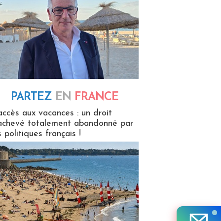
PARTEZ
EN
FRANCE
 en France
accès aux vacances : un droit
achevé totalement abandonné par
s politiques français !