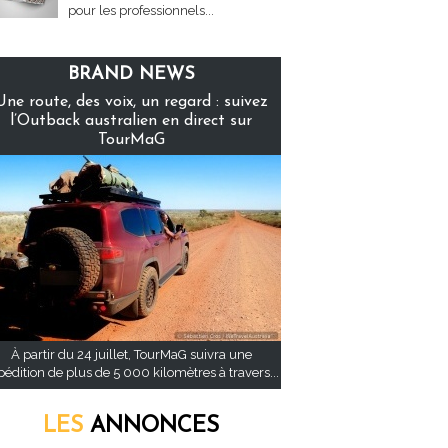
pour les professionnels...
BRAND NEWS
Une route, des voix, un regard : suivez
l’Outback australien en direct sur
TourMaG
À partir du 24 juillet, TourMaG suivra une
pédition de plus de 5 000 kilomètres à travers...
LES
ANNONCES