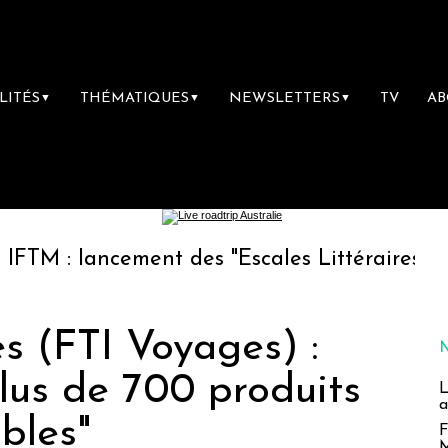
LITÉS
THÉMATIQUES
NEWSLETTERS
TV
A
▼
▼
▼
lancement des "Escales Littéraires", la premi
s (FTI Voyages) :
lus de 700 produits
L
a
bles"
F
M