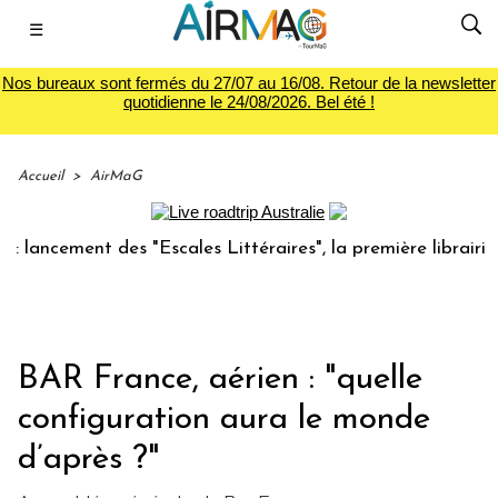
☰
Nos bureaux sont fermés du 27/07 au 16/08. Retour de la newsletter
quotidienne le 24/08/2026. Bel été !
Accueil
>
AirMaG
cement des "Escales Littéraires", la première librairie du v
BAR France, aérien : "quelle
configuration aura le monde
d’après ?"