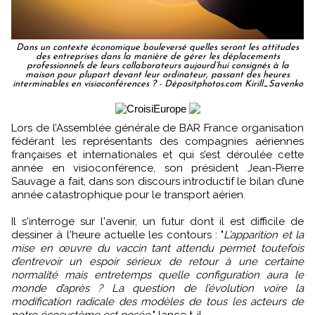
Dans un contexte économique bouleversé quelles seront les attitudes
des entreprises dans la manière de gérer les déplacements
professionnels de leurs collaborateurs aujourd’hui consignés à la
maison pour plupart devant leur ordinateur, passant des heures
interminables en visioconférences ? - Dépositphotos.com Kirill_Savenko
Lors de l’Assemblée générale de BAR France organisation
fédérant les représentants des compagnies aériennes
françaises et internationales et qui s’est déroulée cette
année en visioconférence, son président Jean-Pierre
Sauvage a fait, dans son discours introductif le bilan d’une
année catastrophique pour le transport aérien.
Il s'interroge sur l'avenir, un futur dont il est difficile de
dessiner à l'heure actuelle les contours : "
L’apparition et la
mise en œuvre du vaccin tant attendu permet toutefois
d’entrevoir un espoir sérieux de retour à une certaine
normalité mais entretemps quelle configuration aura le
monde d’après ? La question de l’évolution voire la
modification radicale des modèles de tous les acteurs de
notre écosystème est posée.
" lance t-il.