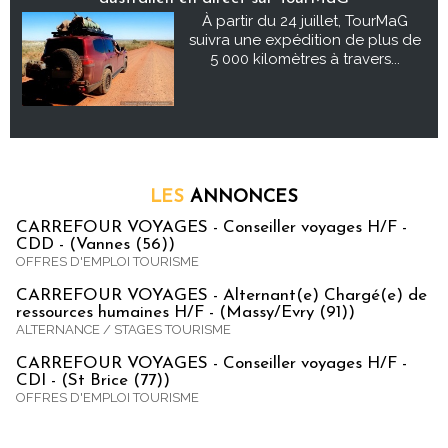
À partir du 24 juillet, TourMaG
suivra une expédition de plus de
5 000 kilomètres à travers...
LES
ANNONCES
CARREFOUR VOYAGES - Conseiller voyages H/F -
CDD - (Vannes (56))
OFFRES D'EMPLOI TOURISME
CARREFOUR VOYAGES - Alternant(e) Chargé(e) de
ressources humaines H/F - (Massy/Evry (91))
ALTERNANCE / STAGES TOURISME
CARREFOUR VOYAGES - Conseiller voyages H/F -
CDI - (St Brice (77))
OFFRES D'EMPLOI TOURISME