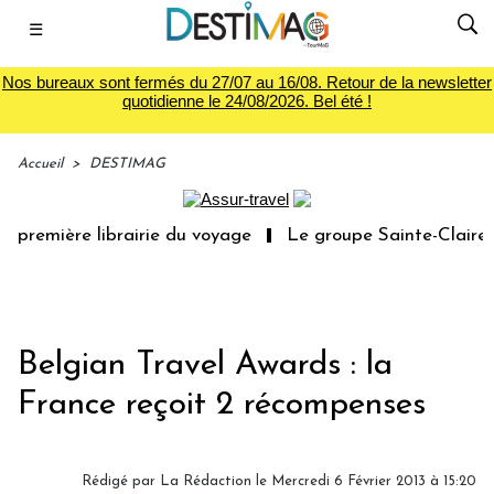
☰
Nos bureaux sont fermés du 27/07 au 16/08. Retour de la newsletter
quotidienne le 24/08/2026. Bel été !
Accueil
>
DESTIMAG
 première librairie du voyage
Le groupe Sainte-Claire r
Belgian Travel Awards : la
France reçoit 2 récompenses
Rédigé par
La Rédaction
le Mercredi 6 Février 2013 à 15:20