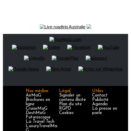
Nos médias
Légal
Utiles
AirMaG
Signaler un
Contact
Brochures en
contenu illicite
Publicité
ligne
Plan du site
Agenda
CruiseMaG
RGPD
La presse en
DestiMaG
Cookies
parle
Futuroscopie
La Travel Tech
LuxuryTravelMa
G