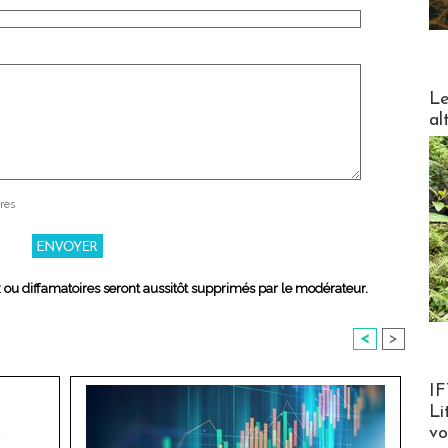
DESTI
Le
al
res
x ou diffamatoires seront aussitôt supprimés par le modérateur.
<
>
Product
IF
Li
v