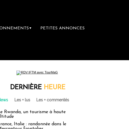
BONNEMENTS
PETITES ANNONCES
▼
DERNIÈRE
HEURE
News
Les + lus
Les + commentés
e Rwanda, un tourisme à haute
ltitude
rance, Italie : randonnée dans le
ercantour frontalier