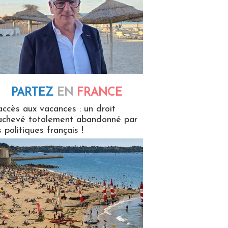
PARTEZ
EN
FRANCE
 en France
accès aux vacances : un droit
achevé totalement abandonné par
s politiques français !