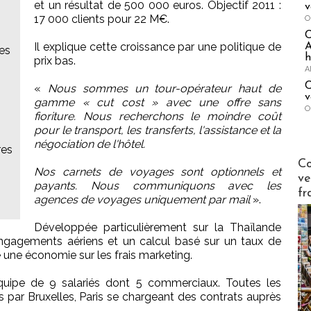
et un résultat de 500 000 euros. Objectif 2011 :
v
17 000 clients pour 22 M€.
O
Il explique cette croissance par une politique de
A
tes
h
prix bas.
A
C
«
Nous sommes un tour-opérateur haut de
v
gamme « cut cost » avec une offre sans
O
fioriture. Nous recherchons le moindre coût
pour le transport, les transferts, l'assistance et la
négociation de l'hôtel.
res
Publi-n
Co
Nos carnets de voyages sont optionnels et
ve
payants. Nous communiquons avec les
fr
agences de voyages uniquement par mail
».
Développée particulièrement sur la Thaïlande
 engagements aériens et un calcul basé sur un taux de
 une économie sur les frais marketing.
quipe de 9 salariés dont 5 commerciaux. Toutes les
s par Bruxelles, Paris se chargeant des contrats auprès