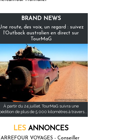
BRAND NEWS
Une route, des voix, un regard : suivez
l’Outback australien en direct sur
TourMaG
À partir du 24 juillet, TourMaG suivra une
pédition de plus de 5 000 kilomètres à travers...
LES
ANNONCES
ARREFOUR VOYAGES - Conseiller