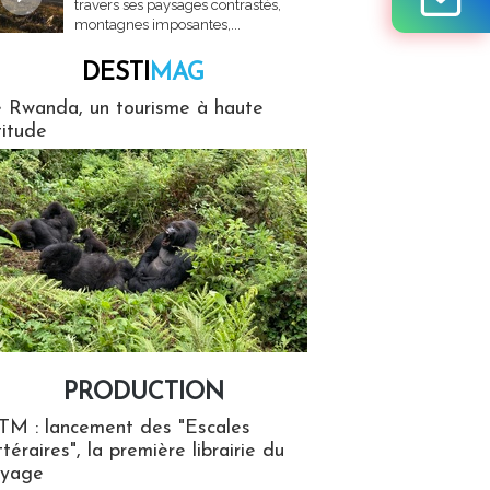
travers ses paysages contrastés,
montagnes imposantes,...
DESTI
MAG
MAG
 Rwanda, un tourisme à haute
titude
PRODUCTION
ion
TM : lancement des "Escales
ttéraires", la première librairie du
oyage