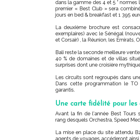
dans la gamme des 4 et 5 * normes 
premier « Best Club » sera combiné 
jours en bed & breakfast et 1 395 euro
La deuxième brochure est consac
exemplaires) avec le Sénégal (nouvea
et Corsair) , la Réunion, les Emirats,
Bali reste la seconde meilleure vent
40 % de domaines et de villas situé
surprises dont une croisière mythiq
Les circuits sont regroupés dans un
Dans cette programmation le TO 
garantis.
Une carte fidélité pour le
Avant la fin de l'année Best Tours 
rang desquels Orchestra, Speed Medi
La mise en place du site attendu B
agents de voyages accéderont ainsi