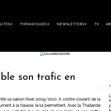
LITÉS
THÉMATIQUES
NEWSLETTERS
TV
A
▼
▼
▼
ble son trafic en
L
ité sa saison hiver 2009/2010. A contre courant de la
a
lument à la hausse, le lui permettent. Avec la Thaïlande
F
M