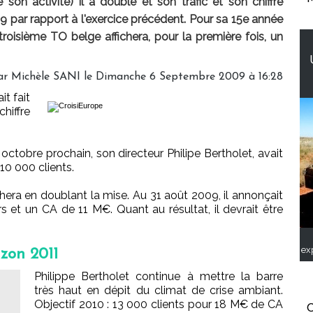
on activité) il a doublé et son trafic et son chiffre
09 par rapport à l'exercice précédent. Pour sa 15e année
 troisième TO belge affichera, pour la première fois, un
ar
Michèle SANI
le Dimanche 6 Septembre 2009 à 16:28
t fait
hiffre
 octobre prochain, son directeur Philipe Bertholet, avait
10 000 clients.
chera en doublant la mise. Au 31 août 2009, il annonçait
s et un CA de 11 M€. Quant au résultat, il devrait être
ex
izon 2011
Philippe Bertholet continue à mettre la barre
très haut en dépit du climat de crise ambiant.
Objectif 2010 : 13 000 clients pour 18 M€ de CA
C