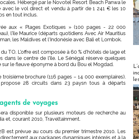
locales. Hébergé par le Novotel Resort Beach Panwa le
avec le vol direct et vendu à partir de 1 241 € les 10
s en tout inclus.
rée aux « Plages Exotiques » (100 pages - 22 000
u), l'île Maurice (départs quotidiens Avec Air Mauritius
 Oman, les Maldives et l'Indonésie avec Bali et Lombok.
e du TO. L'offre est composée à 60 % d'hôtels de lage et
s dans le centre de l'île. Le Sénégal réserve quelques
ue sur le fleuve éponyme à bord du Bou el Mogdad.
Partez
L’
in
e troisième brochure (116 pages – 14 000 exemplaires).
le
propose 28 circuits dans 23 paysn tous à départs
s agents de voyages
sera disponible sur plusieurs moteurs de recherche au
a et, courant 2010, Traveltainment.
2B est prévue au cours du premier trimestre 2010. Les
 directement aux packages dynamiques intégrés et à la