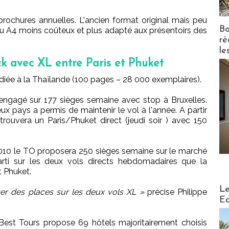
 brochures annuelles. L'ancien format original mais peu
Bo
du A4 moins coûteux et plus adapté aux présentoirs des
ré
le
k avec XL entre Paris et Phuket
diée à la Thaïlande (100 pages – 28 000 exemplaires).
t engagé sur 177 sièges semaine avec stop à Bruxelles.
x pays a permis de maintenir le vol à l'année. A partir
ouvera un Paris/Phuket direct (jeudi soir ) avec 150
2010 le TO proposera 250 sièges semaine sur le marché
rti sur les deux vols directs hebdomadaires que la
t Phuket.
Distribu
Le
er des places sur les deux vols XL »
précise Philippe
Ed
 Best Tours propose 69 hôtels majoritairement choisis