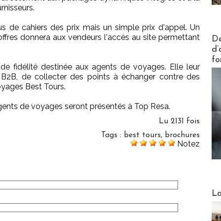
rnisseurs.
s de cahiers des prix mais un simple prix d'appel. Un
Actus V
offres donnera aux vendeurs l'accès au site permettant
De
d’
fo
de fidélité destinée aux agents de voyages. Elle leur
 B2B, de collecter des points à échanger contre des
oyages Best Tours.
agents de voyages seront présentés à Top Resa.
Lu 2131 fois
Tags
:
best tours
,
brochures
Notez
Webinai
La