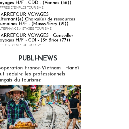
oyages H/F - CDD - (Vannes (56))
FFRES D'EMPLOI TOURISME
CARREFOUR VOYAGES -
lternant(e) Chargé(e) de ressources
umaines H/F - (Massy/Evry (91))
LTERNANCE / STAGES TOURISME
ARREFOUR VOYAGES - Conseiller
oyages H/F - CDI - (St Brice (77))
FFRES D'EMPLOI TOURISME
PUBLI-NEWS
ews
opération France-Vietnam : Hanoï
ut séduire les professionnels
ançais du tourisme