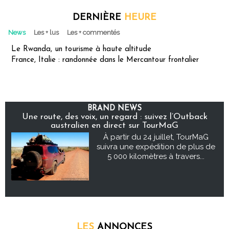
DERNIÈRE
HEURE
News
Les + lus
Les + commentés
Le Rwanda, un tourisme à haute altitude
France, Italie : randonnée dans le Mercantour frontalier
BRAND NEWS
Une route, des voix, un regard : suivez l’Outback
australien en direct sur TourMaG
À partir du 24 juillet, TourMaG
suivra une expédition de plus de
5 000 kilomètres à travers...
LES
ANNONCES