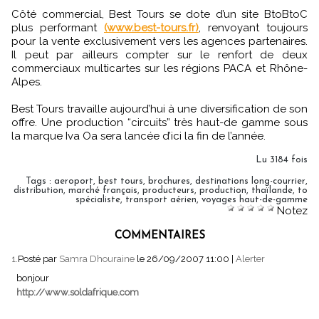
Côté commercial, Best Tours se dote d’un site BtoBtoC
plus performant
(www.best-tours.fr)
, renvoyant toujours
pour la vente exclusivement vers les agences partenaires.
Il peut par ailleurs compter sur le renfort de deux
commerciaux multicartes sur les régions PACA et Rhône-
Alpes.
Best Tours travaille aujourd’hui à une diversification de son
offre. Une production “circuits” très haut-de gamme sous
la marque Iva Oa sera lancée d’ici la fin de l’année.
Lu 3184 fois
Tags
:
aeroport
,
best tours
,
brochures
,
destinations long-courrier
,
distribution
,
marché français
,
producteurs
,
production
,
thaïlande
,
to
spécialiste
,
transport aérien
,
voyages haut-de-gamme
Notez
COMMENTAIRES
1.
Posté par
Samra Dhouraine
le 26/09/2007 11:00
|
Alerter
bonjour
http://www.soldafrique.com