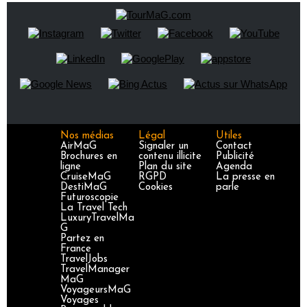
Nos médias
Légal
Utiles
AirMaG
Signaler un
Contact
Brochures en
contenu illicite
Publicité
ligne
Plan du site
Agenda
CruiseMaG
RGPD
La presse en
DestiMaG
Cookies
parle
Futuroscopie
La Travel Tech
LuxuryTravelMa
G
Partez en
France
TravelJobs
TravelManager
MaG
VoyageursMaG
Voyages