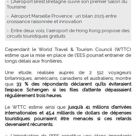
L’Aéroport Brest Bretagne ouvre son premier Salon du
Tourisme
Aéroport Marseille Provence : un bilan 2025 entre
croissance raisonnée et innovation
Entre deux vols, l'aéroport de Hong Kong propose des
circuits touristiques gratuits
Cependant le World Travel & Tourism Council (WTTC)
estime que la mise en place de l'EES pourrait entrainer de
longs délais aux frontières.
Une étude, réalisée auprès de 2 512 voyageurs
britanniques, américains, canadiens et australiens, montre
que
33 % des répondants déclarent qu’ils éviteraient
l’espace Schengen si les files d’attente dépassaient
régulièrement trois heures.
Le WTTC estime ainsi que
jusqu’à 41 millions d’arrivées
internationales et 45,4 milliards de dollars de dépenses
touristiques pourraient être menacés si ces retards
devenaient récurrents.
«
L’introduction de l’EES constitue une étape importante