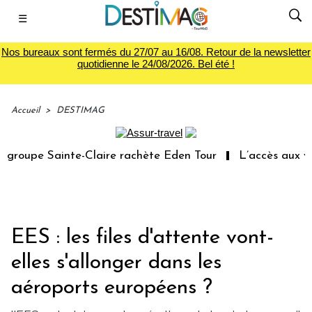
☰
Nos bureaux sont fermés du 27/07 au 16/08. Retour de la newsletter
quotidienne le 24/08/2026. Bel été !
Accueil
>
DESTIMAG
oupe Sainte-Claire rachète Eden Tour
L’accès aux vacan
EES : les files d'attente vont-
elles s'allonger dans les
aéroports européens ?