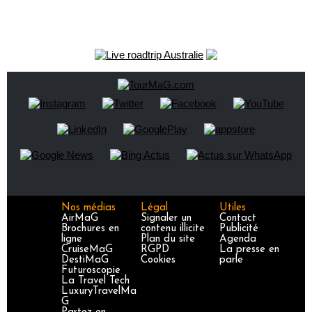
Nos médias
Légal
Utiles
AirMaG
Signaler un
Contact
Brochures en
contenu illicite
Publicité
ligne
Plan du site
Agenda
CruiseMaG
RGPD
La presse en
DestiMaG
Cookies
parle
Futuroscopie
La Travel Tech
LuxuryTravelMa
G