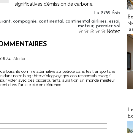
significatives d’émission de carbone.
Lu 2752 fois
Bo
urant
,
compagnie
,
continental
,
continental airlines
,
essai
,
ré
moteur
,
premier vol
le
Notez
OMMENTAIRES
 08:24
|
Alerter
biocarburants comme alternative au pétrole dans les transports, je
stion dans notre blog : http://blog.voyages-eco-responsables.org/
jour voler avec des biocarburants, aurait-on un monde meilleur
nt dans l'article cité en référence.
Distribu
Le
Ed