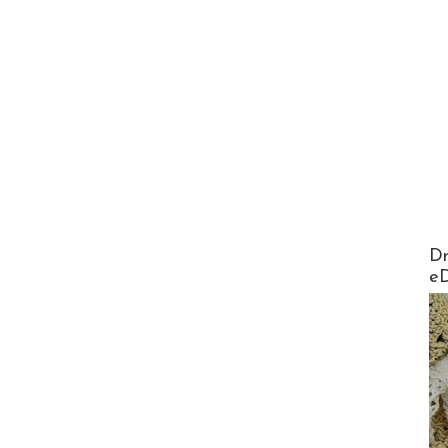
AirMa
Dr
e