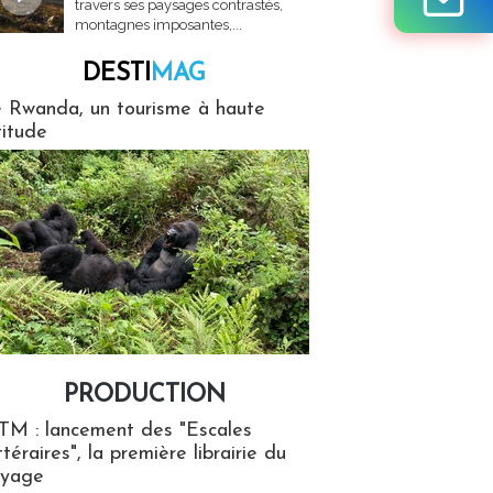
travers ses paysages contrastés,
montagnes imposantes,...
DESTI
MAG
MAG
 Rwanda, un tourisme à haute
titude
PRODUCTION
ion
TM : lancement des "Escales
ttéraires", la première librairie du
oyage