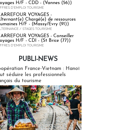
oyages H/F - CDD - (Vannes (56))
FFRES D'EMPLOI TOURISME
CARREFOUR VOYAGES -
lternant(e) Chargé(e) de ressources
umaines H/F - (Massy/Evry (91))
LTERNANCE / STAGES TOURISME
ARREFOUR VOYAGES - Conseiller
oyages H/F - CDI - (St Brice (77))
FFRES D'EMPLOI TOURISME
PUBLI-NEWS
ews
opération France-Vietnam : Hanoï
ut séduire les professionnels
ançais du tourisme