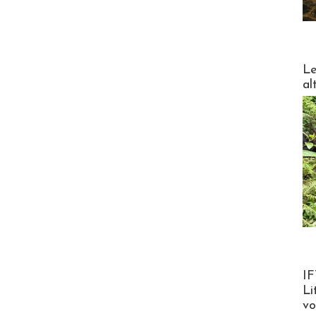
DESTI
Le
al
Product
IF
Li
v