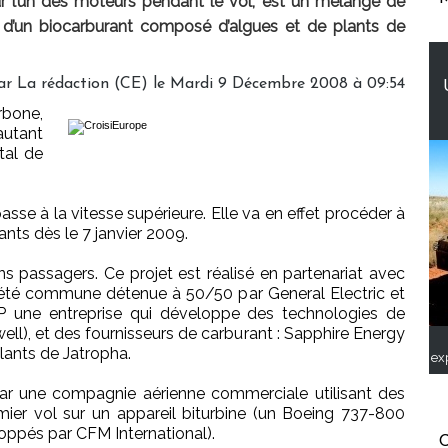
sur l’un des moteurs pendant le vol, est un mélange de
 d’un biocarburant composé d’algues et de plants de
ar La rédaction (CE) le Mardi 9 Décembre 2008 à 09:54
bone,
autant
tal de
se à la vitesse supérieure. Elle va en effet procéder à
ants dès le 7 janvier 2009.
s passagers. Ce projet est réalisé en partenariat avec
iété commune détenue à 50/50 par General Electric et
une entreprise qui développe des technologies de
l), et des fournisseurs de carburant : Sapphire Energy
plants de Jatropha.
ex
par une compagnie aérienne commerciale utilisant des
ier vol sur un appareil biturbine (un Boeing 737-800
pés par CFM International).
C