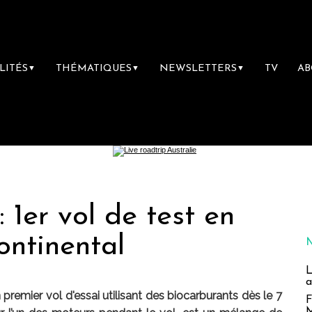
LITÉS
THÉMATIQUES
NEWSLETTERS
TV
A
▼
▼
▼
 1er vol de test en
ontinental
L
a
 premier vol d'essai utilisant des biocarburants dès le 7
F
M