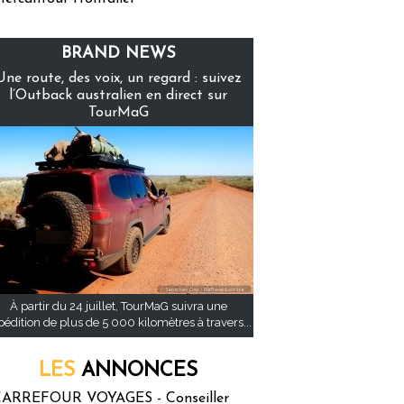
BRAND NEWS
Une route, des voix, un regard : suivez
l’Outback australien en direct sur
TourMaG
À partir du 24 juillet, TourMaG suivra une
pédition de plus de 5 000 kilomètres à travers...
LES
ANNONCES
ARREFOUR VOYAGES - Conseiller