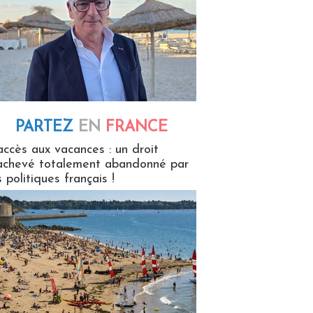
PARTEZ
EN
FRANCE
 en France
accès aux vacances : un droit
achevé totalement abandonné par
s politiques français !