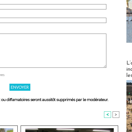
Partez
L’
in
le
res
x ou diffamatoires seront aussitôt supprimés par le modérateur.
<
>