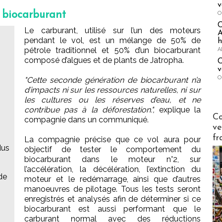
v
 biocarburant
O
Le carburant, utilisé sur l’un des moteurs
A
pendant le vol, est un mélange de 50% de
h
pétrole traditionnel et 50% d’un biocarburant
A
composé d’algues et de plants de Jatropha.
C
v
O
"Cette seconde génération de biocarburant n’a
d’impacts ni sur les ressources naturelles, ni sur
les cultures ou les réserves d’eau, et ne
contribue pas à la déforestation.",
explique la
Publi-n
Co
compagnie dans un communiqué.
ve
fr
La compagnie précise que ce vol aura pour
dus
objectif de tester le comportement du
biocarburant dans le moteur n°2, sur
l’accélération, la décélération, l’extinction du
de
moteur et le redémarrage, ainsi que d’autres
manoeuvres de pilotage. Tous les tests seront
enregistrés et analysés afin de déterminer si ce
biocarburant est aussi performant que le
carburant normal avec des réductions