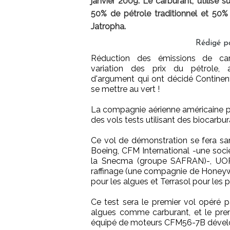
janvier 2009. Le carburant, utilisé 
50% de pétrole traditionnel et 50%
Jatropha.
Rédigé p
Réduction des émissions de car
variation des prix du pétrole, 
d'argument qui ont décidé Continen
se mettre au vert !
La compagnie aérienne américaine pas
des vols tests utilisant des biocarbur
Ce vol de démonstration se fera san
Boeing, CFM International -une soc
la Snecma (groupe SAFRAN)-, UOP 
raffinage (une compagnie de Honeywel
pour les algues et Terrasol pour les 
Ce test sera le premier vol opéré 
algues comme carburant, et le prem
équipé de moteurs CFM56-7B dévelop