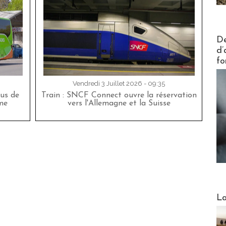
Actus V
De
d’
fo
Vendredi 3 Juillet 2026 - 09:35
bus de
Train : SNCF Connect ouvre la réservation
me
vers l'Allemagne et la Suisse
Webinai
La