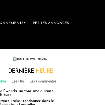
BONNEMENTS
PETITES ANNONCES
▼
DERNIÈRE
HEURE
News
Les + lus
Les + commentés
e Rwanda, un tourisme à haute
ltitude
rance, Italie : randonnée dans le
ercantour frontalier