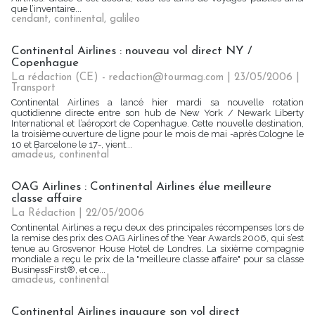
que l’inventaire...
cendant
,
continental
,
galileo
Continental Airlines : nouveau vol direct NY /
Copenhague
La rédaction (CE) - redaction@tourmag.com | 23/05/2006
|
Transport
Continental Airlines a lancé hier mardi sa nouvelle rotation
quotidienne directe entre son hub de New York / Newark Liberty
International et l’aéroport de Copenhague. Cette nouvelle destination,
la troisième ouverture de ligne pour le mois de mai -après Cologne le
10 et Barcelone le 17-, vient...
amadeus
,
continental
OAG Airlines : Continental Airlines élue meilleure
classe affaire
La Rédaction
| 22/05/2006
Continental Airlines a reçu deux des principales récompenses lors de
la remise des prix des OAG Airlines of the Year Awards 2006, qui s’est
tenue au Grosvenor House Hotel de Londres. La sixième compagnie
mondiale a reçu le prix de la "meilleure classe affaire" pour sa classe
BusinessFirst®, et ce...
amadeus
,
continental
Continental Airlines inaugure son vol direct