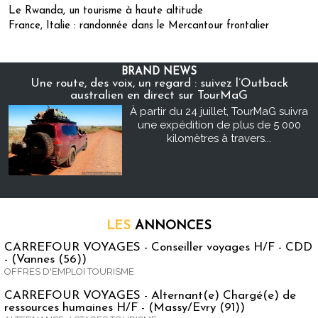
Le Rwanda, un tourisme à haute altitude
France, Italie : randonnée dans le Mercantour frontalier
BRAND NEWS
Une route, des voix, un regard : suivez l’Outback
australien en direct sur TourMaG
À partir du 24 juillet, TourMaG suivra
une expédition de plus de 5 000
kilomètres à travers...
LES
ANNONCES
CARREFOUR VOYAGES - Conseiller voyages H/F - CDD
- (Vannes (56))
OFFRES D'EMPLOI TOURISME
CARREFOUR VOYAGES - Alternant(e) Chargé(e) de
ressources humaines H/F - (Massy/Evry (91))