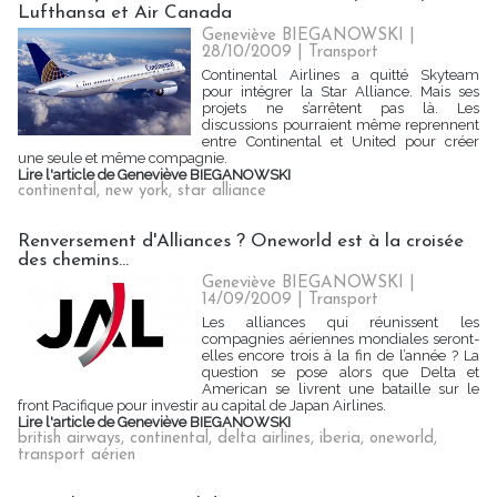
Lufthansa et Air Canada
Geneviève BIEGANOWSKI |
28/10/2009
|
Transport
Continental Airlines a quitté Skyteam
pour intégrer la Star Alliance. Mais ses
projets ne s’arrêtent pas là. Les
discussions pourraient même reprennent
entre Continental et United pour créer
une seule et même compagnie.
Lire l'article de Geneviève BIEGANOWSKI
continental
,
new york
,
star alliance
Renversement d'Alliances ? Oneworld est à la croisée
des chemins...
Geneviève BIEGANOWSKI |
14/09/2009
|
Transport
Les alliances qui réunissent les
compagnies aériennes mondiales seront-
elles encore trois à la fin de l’année ? La
question se pose alors que Delta et
American se livrent une bataille sur le
front Pacifique pour investir au capital de Japan Airlines.
Lire l'article de Geneviève BIEGANOWSKI
british airways
,
continental
,
delta airlines
,
iberia
,
oneworld
,
transport aérien