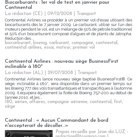
Biocarburants : 1er vol de test en janvier pour
Continental
La rédaction (CE) | 09/12/2008
|
Transport
Continental Airlines va procéder à un premier vol d'essai utilisant des
biocarburants dès le 7 janvier 2009. Le carburant, utilisé sur l’un des
moteurs pendant le vol, est un mélange de 50% de pétrole traditionnel
et 50% d’un biocarburant composé d’algues et de plants de Jatropha.
Réduction des...
biocarburant
,
boeing
,
carburant
,
compagnie
,
continental
,
continental airlines
,
essai
,
moteur
,
premier vol
Continental Airlines : nouveau siège BusinessFirst
inclinable à 180°
La rédaction (AL) | 29/07/2008
|
Transport
Continental Airlines lance nouveau siège baptisé BusinessFirst®. Ce
siège, inclinable à 180°, sera disponible dans un premier temps sur
les Boeing 777 des vols transatlantiques et transpacifiques à l’automne
2009. Il équipera également la flotte de Boeing 757-200 au début de
l’année 2010, et les...
180
,
aérien
,
affaires
,
compagnie aérienne
,
continental
,
first
,
siège
Continental : « Aucun Commandant de bord
n'accepterait de décoller...»
Propos recueillis par Jean da LUZ -
redaction@tourmag.com |