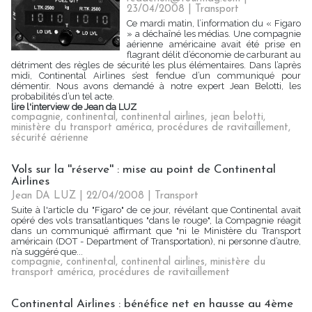
23/04/2008
|
Transport
Ce mardi matin, l’information du « Figaro
» a déchaîné les médias. Une compagnie
aérienne américaine avait été prise en
flagrant délit d’économie de carburant au
détriment des règles de sécurité les plus élémentaires. Dans l’après
midi, Continental Airlines s’est fendue d’un communiqué pour
démentir. Nous avons demandé à notre expert Jean Belotti, les
probabilités d’un tel acte.
lire l'interview de Jean da LUZ
compagnie
,
continental
,
continental airlines
,
jean belotti
,
ministère du transport américa
,
procédures de ravitaillement
,
sécurité aérienne
Vols sur la ''réserve'' : mise au point de Continental
Airlines
Jean DA LUZ | 22/04/2008
|
Transport
Suite à l'article du "Figaro" de ce jour, révélant que Continental avait
opéré des vols transatlantiques "dans le rouge", la Compagnie réagit
dans un communiqué affirmant que "ni le Ministère du Transport
américain (DOT - Department of Transportation), ni personne d’autre,
n’a suggéré que...
compagnie
,
continental
,
continental airlines
,
ministère du
transport américa
,
procédures de ravitaillement
Continental Airlines : bénéfice net en hausse au 4ème