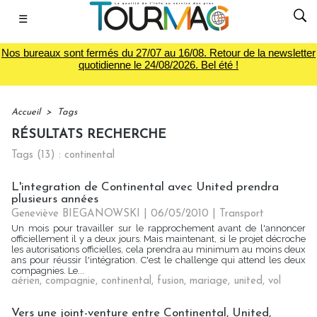
☰
Nos bureaux sont fermés du 27/07 au 16/08. Retour de la newsletter
quotidienne le 24/08/2026. Bel été !
Accueil
>
Tags
RÉSULTATS RECHERCHE
Tags (13) : continental
L'integration de Continental avec United prendra
plusieurs années
Geneviève BIEGANOWSKI | 06/05/2010
|
Transport
Un mois pour travailler sur le rapprochement avant de l'annoncer
officiellement il y a deux jours. Mais maintenant, si le projet décroche
les autorisations officielles, cela prendra au minimum au moins deux
ans pour réussir l'intégration. C'est le challenge qui attend les deux
compagnies. Le...
aérien
,
compagnie
,
continental
,
fusion
,
mariage
,
united
,
vol
Vers une joint-venture entre Continental, United,