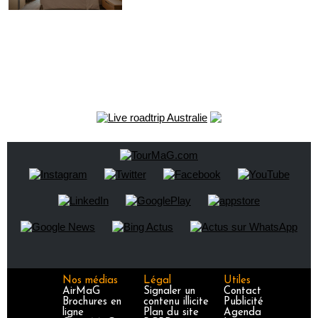
Nos médias
Légal
Utiles
AirMaG
Signaler un
Contact
Brochures en
contenu illicite
Publicité
ligne
Plan du site
Agenda