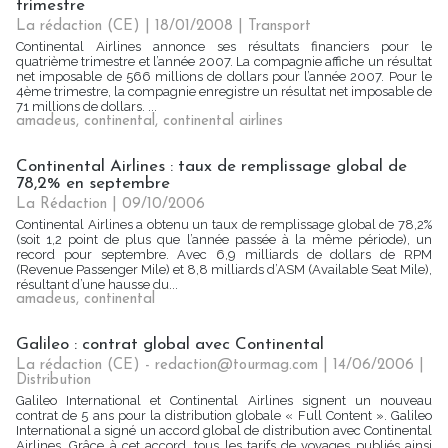
trimestre
La rédaction (CE) | 18/01/2008
|
Transport
Continental Airlines annonce ses résultats financiers pour le
quatrième trimestre et l’année 2007. La compagnie affiche un résultat
net imposable de 566 millions de dollars pour l’année 2007. Pour le
4ème trimestre, la compagnie enregistre un résultat net imposable de
71 millions de dollars. ...
amadeus
,
continental
,
continental airlines
Continental Airlines : taux de remplissage global de
78,2% en septembre
La Rédaction
| 09/10/2006
Continental Airlines a obtenu un taux de remplissage global de 78,2%
(soit 1,2 point de plus que l’année passée à la même période), un
record pour septembre. Avec 6,9 milliards de dollars de RPM
(Revenue Passenger Mile) et 8,8 milliards d’ASM (Available Seat Mile),
résultant d’une hausse du...
amadeus
,
continental
Galileo : contrat global avec Continental
La rédaction (CE) - redaction@tourmag.com | 14/06/2006
|
Distribution
Galileo International et Continental Airlines signent un nouveau
contrat de 5 ans pour la distribution globale « Full Content ». Galileo
International a signé un accord global de distribution avec Continental
Airlines. Grâce à cet accord, tous les tarifs de voyages publiés ainsi