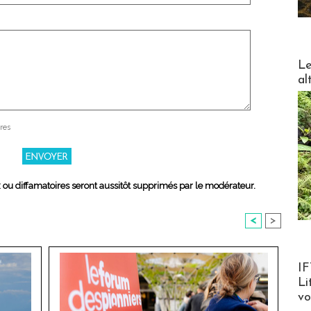
DESTI
Le
al
res
x ou diffamatoires seront aussitôt supprimés par le modérateur.
<
>
Product
IF
Li
v