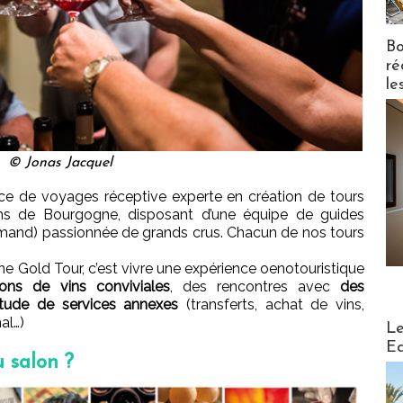
Bo
ré
le
© Jonas Jacquel
e de voyages réceptive experte en création de tours
ins de Bourgogne, disposant d’une équipe de guides
llemand) passionnée de grands crus. Chacun de nos tours
ne Gold Tour, c’est vivre une expérience oenotouristique
ons de vins conviviales
, des rencontres avec
des
itude de services annexes
(transferts, achat de vins,
al…)
Distribu
Le
Ed
u salon ?