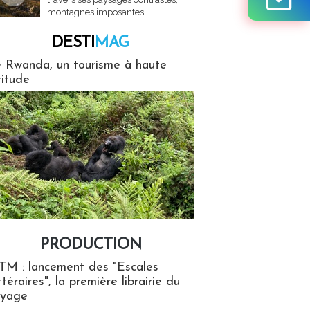
montagnes imposantes,...
DESTI
MAG
MAG
 Rwanda, un tourisme à haute
titude
PRODUCTION
ion
TM : lancement des "Escales
ttéraires", la première librairie du
oyage