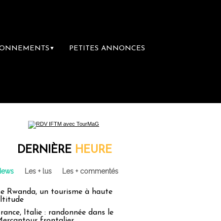
BONNEMENTS
PETITES ANNONCES
▼
DERNIÈRE
HEURE
News
Les + lus
Les + commentés
e Rwanda, un tourisme à haute
ltitude
rance, Italie : randonnée dans le
ercantour frontalier