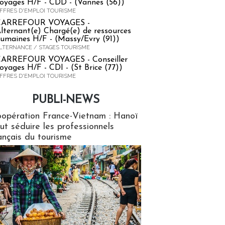
oyages H/F - CDD - (Vannes (56))
FFRES D'EMPLOI TOURISME
CARREFOUR VOYAGES -
lternant(e) Chargé(e) de ressources
umaines H/F - (Massy/Evry (91))
LTERNANCE / STAGES TOURISME
ARREFOUR VOYAGES - Conseiller
oyages H/F - CDI - (St Brice (77))
FFRES D'EMPLOI TOURISME
PUBLI-NEWS
ews
opération France-Vietnam : Hanoï
ut séduire les professionnels
ançais du tourisme