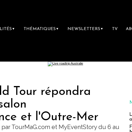
LITÉS
THÉMATIQUES
NEWSLETTERS
TV
A
▼
▼
▼
d Tour répondra
salon
nce et l'Outre-Mer
L
a
sé par TourMaG.com et MyEventStory du 6 au
F
M