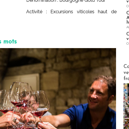
Dénomination : Bourgogne Gold Tour
v
O
Activité : Excursions viticoles haut de
A
h
A
C
v
s mots
O
Publi-n
Co
ve
fr