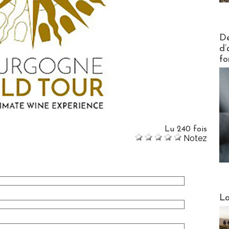
Actus V
De
d’
fo
Lu 240 fois
Notez
Webinai
La