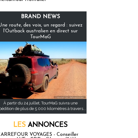
BRAND NEWS
Une route, des voix, un regard : suivez
l’Outback australien en direct sur
TourMaG
À partir du 24 juillet, TourMaG suivra une
pédition de plus de 5 000 kilomètres à travers...
LES
ANNONCES
ARREFOUR VOYAGES - Conseiller