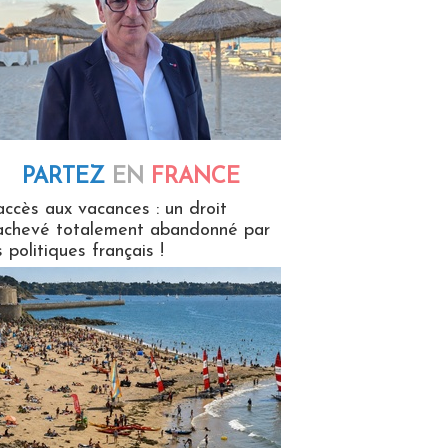
PARTEZ
EN
FRANCE
 en France
accès aux vacances : un droit
achevé totalement abandonné par
s politiques français !