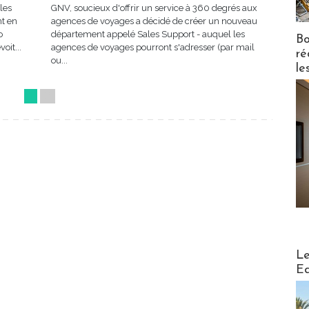
les
GNV, soucieux d'offrir un service à 360 degrés aux
nt en
agences de voyages a décidé de créer un nouveau
o
département appelé Sales Support - auquel les
Bo
oit...
agences de voyages pourront s'adresser (par mail
ré
ou...
le
1
2
Distribu
Le
Ed