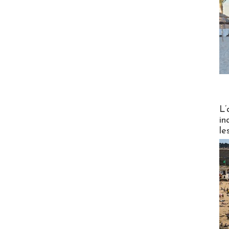
Partez
L’
in
le