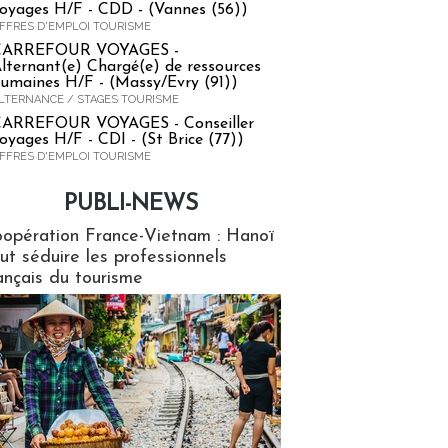
oyages H/F - CDD - (Vannes (56))
FFRES D'EMPLOI TOURISME
CARREFOUR VOYAGES -
lternant(e) Chargé(e) de ressources
umaines H/F - (Massy/Evry (91))
LTERNANCE / STAGES TOURISME
ARREFOUR VOYAGES - Conseiller
oyages H/F - CDI - (St Brice (77))
FFRES D'EMPLOI TOURISME
PUBLI-NEWS
ews
opération France-Vietnam : Hanoï
ut séduire les professionnels
ançais du tourisme