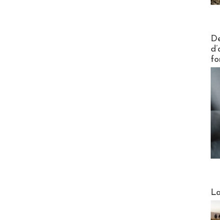
Actus V
De
d’
fo
Webinai
La