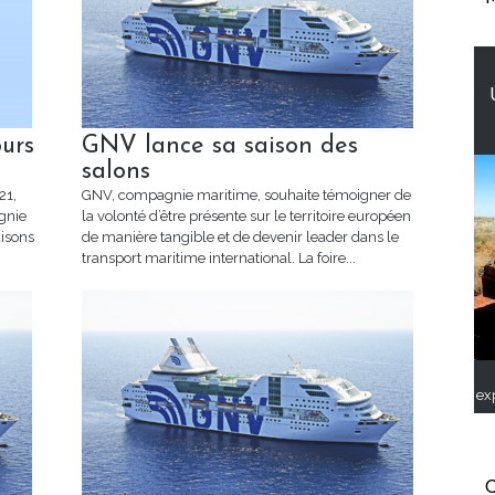
urs
GNV lance sa saison des
salons
21,
GNV, compagnie maritime, souhaite témoigner de
gnie
la volonté d’être présente sur le territoire européen
aisons
de manière tangible et de devenir leader dans le
transport maritime international. La foire...
ex
C