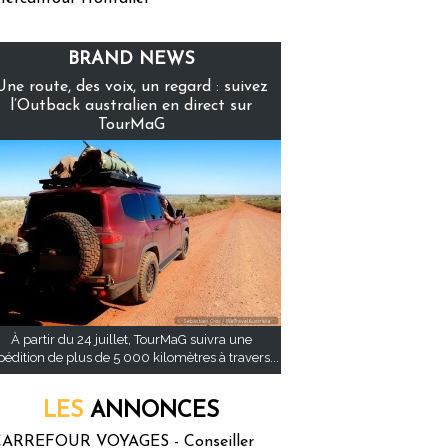
BRAND NEWS
Une route, des voix, un regard : suivez
l’Outback australien en direct sur
TourMaG
À partir du 24 juillet, TourMaG suivra une
pédition de plus de 5 000 kilomètres à travers...
LES
ANNONCES
ARREFOUR VOYAGES - Conseiller