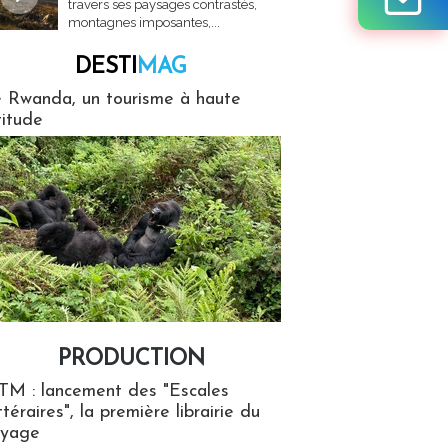
travers ses paysages contrastés,
montagnes imposantes,...
DESTI
MAG
MAG
 Rwanda, un tourisme à haute
titude
PRODUCTION
ion
TM : lancement des "Escales
ttéraires", la première librairie du
oyage