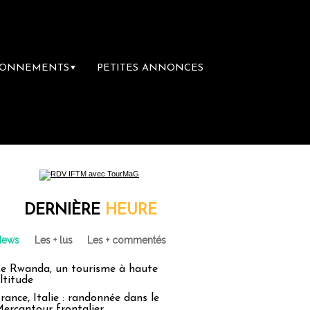
BONNEMENTS
PETITES ANNONCES
▼
DERNIÈRE
HEURE
News
Les + lus
Les + commentés
e Rwanda, un tourisme à haute
ltitude
rance, Italie : randonnée dans le
ercantour frontalier