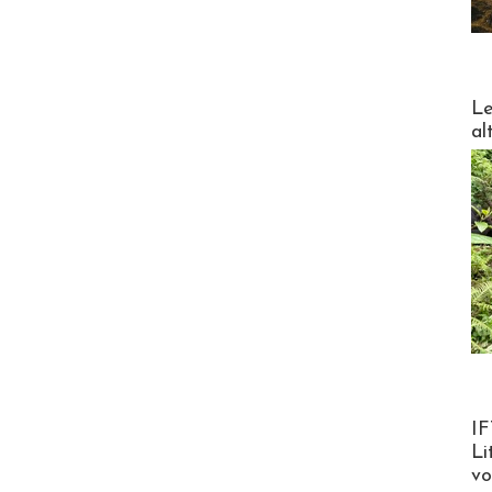
DESTI
Le
al
Product
IF
Li
v