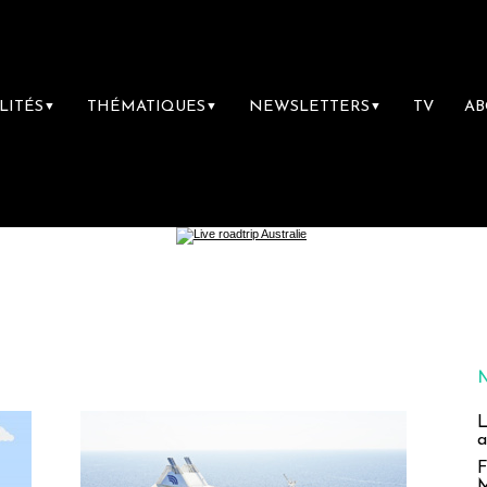
LITÉS
THÉMATIQUES
NEWSLETTERS
TV
A
▼
▼
▼
L
a
F
M