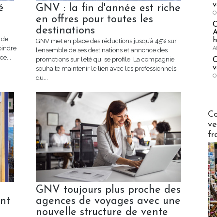
v
é
GNV : la fin d'année est riche
O
en offres pour toutes les
destinations
A
 de
h
GNV met en place des réductions jusqu’à 45% sur
oindre
A
l’ensemble de ses destinations et annonce des
ce...
promotions sur l’été qui se profile. La compagnie
C
v
souhaite maintenir le lien avec les professionnels
O
du...
Publi-n
Co
ve
fr
GNV toujours plus proche des
nt
agences de voyages avec une
nouvelle structure de vente