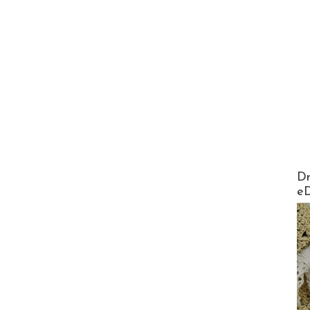
AirMa
Dr
e