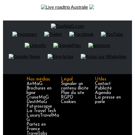
Nos médias
Légal
Utiles
AirMaG
Signaler un
Contact
Brochures en
contenu illicite
Publicité
ligne
Plan du site
Agenda
CruiseMaG
RGPD
La presse en
DestiMaG
Cookies
parle
Futuroscopie
La Travel Tech
LuxuryTravelMa
G
Partez en
France
TravelJobs