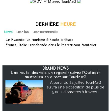
DERNIÈRE
HEURE
News
Les + lus
Les + commentés
Le Rwanda, un tourisme à haute altitude
France, Italie : randonnée dans le Mercantour frontalier
BRAND NEWS
Une route, des voix, un regard : suivez l’Outback
australien en direct sur TourMaG
À partir du 24 juillet, TourMaG
suivra une expédition de plus de
5 000 kilomètres à travers...