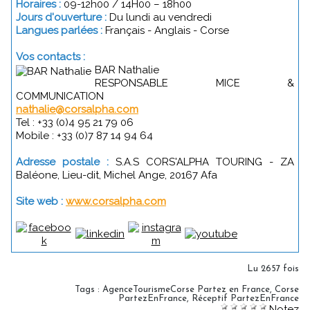
Horaires :
09-12h00 / 14H00 – 18h00
Jours d'ouverture :
Du lundi au vendredi
Langues parlées :
Français - Anglais - Corse
Vos contacts :
BAR Nathalie
RESPONSABLE MICE &
COMMUNICATION
nathalie@corsalpha.com
Tel : +33 (0)4 95 21 79 06
Mobile : +33 (0)7 87 14 94 64
Adresse postale :
S.A.S CORS'ALPHA TOURING - ZA
Baléone, Lieu-dit, Michel Ange, 20167 Afa
Site web :
www.corsalpha.com
Lu 2657 fois
Tags
:
AgenceTourismeCorse Partez en France
,
Corse
PartezEnFrance
,
Réceptif PartezEnFrance
Notez