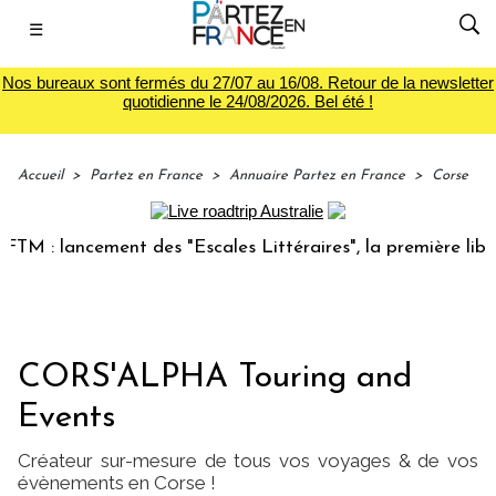
☰
Nos bureaux sont fermés du 27/07 au 16/08. Retour de la newsletter
quotidienne le 24/08/2026. Bel été !
Accueil
>
Partez en France
>
Annuaire Partez en France
>
Corse
ement des "Escales Littéraires", la première librairie du v
CORS'ALPHA Touring and
Events
Créateur sur-mesure de tous vos voyages & de vos
évènements en Corse !