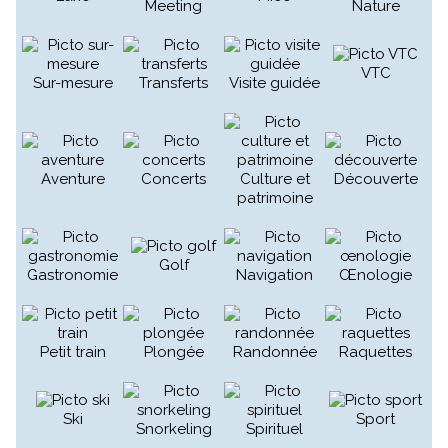
Meeting
Nature
VTC
Sur-mesure
Transferts
Visite guidée
Aventure
Concerts
Culture et
Découverte
patrimoine
Golf
Gastronomie
Navigation
Œnologie
Petit train
Plongée
Randonnée
Raquettes
Ski
Sport
Snorkeling
Spirituel