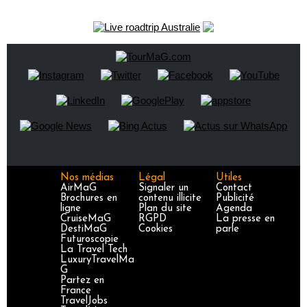
Nos médias
Légal
Utiles
AirMaG
Signaler un
Contact
Brochures en
contenu illicite
Publicité
ligne
Plan du site
Agenda
CruiseMaG
RGPD
La presse en
DestiMaG
Cookies
parle
Futuroscopie
La Travel Tech
LuxuryTravelMa
G
Partez en
France
TravelJobs