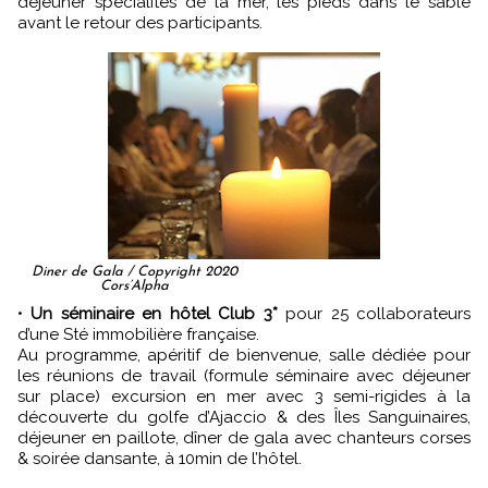
déjeuner spécialités de la mer, les pieds dans le sable
avant le retour des participants.
Diner de Gala / Copyright 2020
Cors’Alpha
•
Un séminaire en hôtel Club 3*
pour 25 collaborateurs
d’une Sté immobilière française.
Au programme, apéritif de bienvenue, salle dédiée pour
les réunions de travail (formule séminaire avec déjeuner
sur place) excursion en mer avec 3 semi-rigides à la
découverte du golfe d’Ajaccio & des Îles Sanguinaires,
déjeuner en paillote, dîner de gala avec chanteurs corses
& soirée dansante, à 10min de l’hôtel.