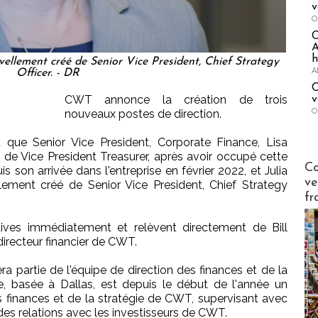
v
O
A
h
ellement créé de Senior Vice President, Chief Strategy
A
Officer. - DR
C
CWT annonce la création de trois
v
O
nouveaux postes de direction.
que Senior Vice President, Corporate Finance, Lisa
de Vice President Treasurer, après avoir occupé cette
Publi-n
Co
s son arrivée dans l'entreprise en février 2022, et Julia
ve
ment créé de Senior Vice President, Chief Strategy
fr
tives immédiatement et relèvent directement de Bill
directeur financier de CWT.
a partie de l'équipe de direction des finances et de la
, basée à Dallas, est depuis le début de l'année un
 finances et de la stratégie de CWT, supervisant avec
 des relations avec les investisseurs de CWT.