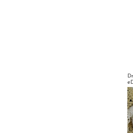
AirMa
Dr
e