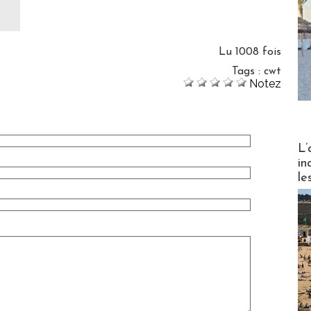
Lu 1008 fois
Tags
:
cwt
Notez
Partez
L’
in
le