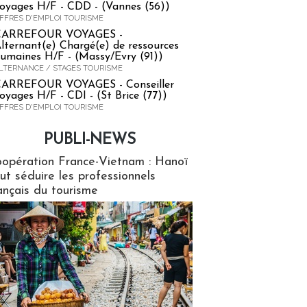
oyages H/F - CDD - (Vannes (56))
FFRES D'EMPLOI TOURISME
CARREFOUR VOYAGES -
lternant(e) Chargé(e) de ressources
umaines H/F - (Massy/Evry (91))
LTERNANCE / STAGES TOURISME
ARREFOUR VOYAGES - Conseiller
oyages H/F - CDI - (St Brice (77))
FFRES D'EMPLOI TOURISME
PUBLI-NEWS
ews
opération France-Vietnam : Hanoï
ut séduire les professionnels
ançais du tourisme