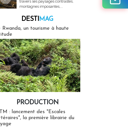
travers ses paysages contrastés,
montagnes imposantes,...
DESTI
MAG
MAG
 Rwanda, un tourisme à haute
titude
PRODUCTION
ion
TM : lancement des "Escales
ttéraires", la première librairie du
oyage