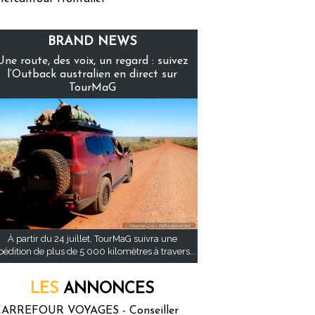
BRAND NEWS
Une route, des voix, un regard : suivez
l’Outback australien en direct sur
TourMaG
À partir du 24 juillet, TourMaG suivra une
pédition de plus de 5 000 kilomètres à travers...
LES
ANNONCES
ARREFOUR VOYAGES - Conseiller