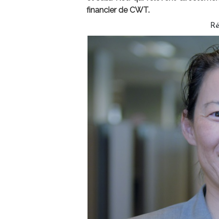
financier de CWT.
Ré