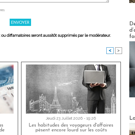
res
Actus V
De
d’
x ou diffamatoires seront aussitôt supprimés par le modérateur.
fo
<
>
Webinai
La
Jeudi 23 Juillet 2026 - 19:26
as
Les habitudes des voyageurs d'affaires
de
pèsent encore lourd sur les coûts