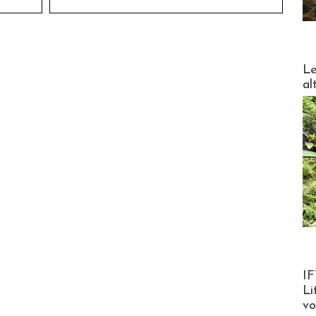
DESTI
Le
al
Product
IF
Li
v