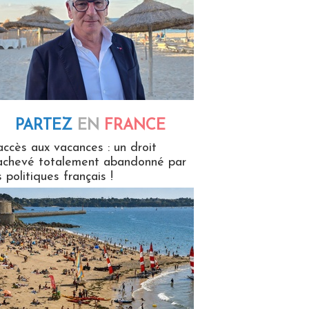
PARTEZ
EN
FRANCE
 en France
accès aux vacances : un droit
achevé totalement abandonné par
s politiques français !