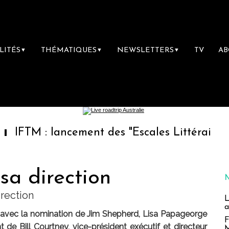
LITÉS
THÉMATIQUES
NEWSLETTERS
TV
A
▼
▼
▼
lancement des "Escales Littéraires", la premi
sa direction
irection
L
a
 avec la nomination de Jim Shepherd, Lisa Papageorge
F
t de Bill Courtney, vice-président exécutif et directeur
M