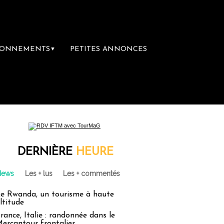
BONNEMENTS
PETITES ANNONCES
▼
ère librairie du voyage
Le groupe Sainte-
DERNIÈRE
HEURE
News
Les + lus
Les + commentés
e Rwanda, un tourisme à haute
ltitude
rance, Italie : randonnée dans le
ercantour frontalier