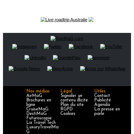
Nos médias
Légal
Utiles
AirMaG
Signaler un
Contact
Brochures en
contenu illicite
Publicité
ligne
Plan du site
Agenda
CruiseMaG
RGPD
La presse en
DestiMaG
Cookies
parle
Futuroscopie
La Travel Tech
LuxuryTravelMa
G