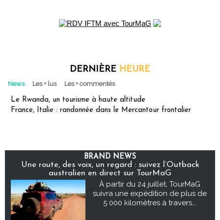
DERNIÈRE
HEURE
News
Les + lus
Les + commentés
Le Rwanda, un tourisme à haute altitude
France, Italie : randonnée dans le Mercantour frontalier
BRAND NEWS
Une route, des voix, un regard : suivez l’Outback
australien en direct sur TourMaG
À partir du 24 juillet, TourMaG
suivra une expédition de plus de
5 000 kilomètres à travers...