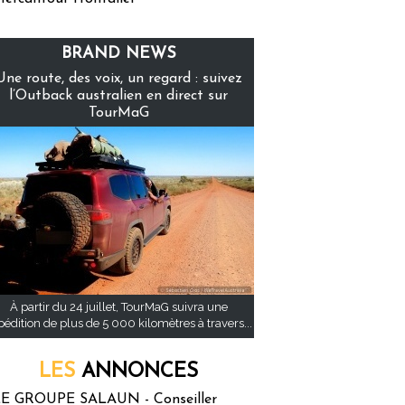
BRAND NEWS
Une route, des voix, un regard : suivez
l’Outback australien en direct sur
TourMaG
À partir du 24 juillet, TourMaG suivra une
pédition de plus de 5 000 kilomètres à travers...
LES
ANNONCES
E GROUPE SALAUN - Conseiller