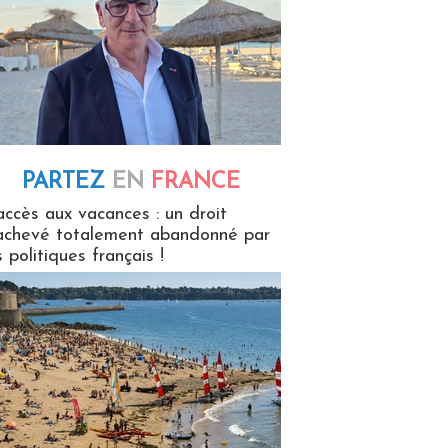
PARTEZ
EN
FRANCE
 en France
accès aux vacances : un droit
achevé totalement abandonné par
s politiques français !