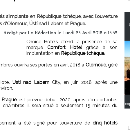
 s'implante en République tchèque, avec l'ouverture
les d'Olomouc, Ústí nad Labem et Prague.
Rédigé par
La Rédaction
le Lundi 23 Avril 2018 à 15:32
Choice Hotels étend la présence de sa
marque
Comfort Hotel
grâce à son
implantation en
République tchèque
.
bres ouvrira ses portes en avril 2018 à
Olomouc
, géré
 Hotel
Usti nad Labem
City, en juin 2018, après une
nviron.
l
Prague
est prévue début 2020, après d'importantes
ex
3 chambres, il sera situé à seulement 15 minutes du
pement a été signé pour l’ouverture de
cinq hôtels
L