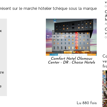
v
O
résent sur le marché hôtelier tchèque sous la marque
A
h
A
C
x
v
O
Publi-n
Co
Comfort Hotel Olomouc
ve
Center - DR : Choice Hotels
fr
tre
e
Lu 880 fois