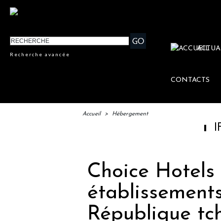
ACTUA
Recherche avancée
CONTACTS
Accueil
>
Hébergement
IFTM : lan
Choice Hotels 
établissement
République tc