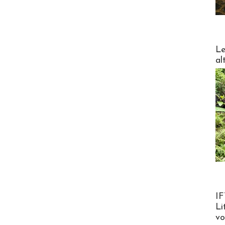
DESTI
Le
al
Product
IF
Li
v