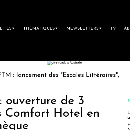
LITÉS
THÉMATIQUES
NEWSLETTERS
TV
A
▼
▼
▼
cement des "Escales Littéraires", la première
: ouverture de 3
s Comfort Hotel en
L
a
hèque
F
M