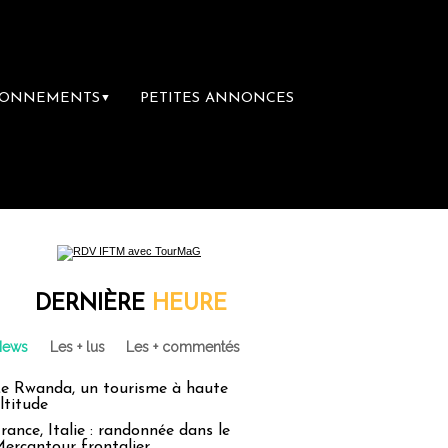
BONNEMENTS
PETITES ANNONCES
▼
 librairie du voyage
Le groupe Sainte-Cla
DERNIÈRE
HEURE
News
Les + lus
Les + commentés
e Rwanda, un tourisme à haute
ltitude
rance, Italie : randonnée dans le
ercantour frontalier