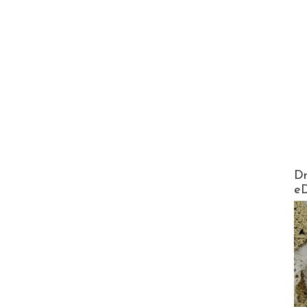
AirMa
Dr
e