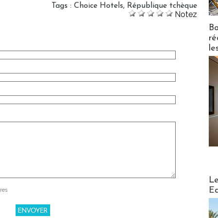
Tags
:
Choice Hotels
,
République tchèque
Notez
Bo
ré
le
Distribu
Le
Ed
res