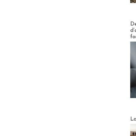
Actus V
De
d’
fo
Webinai
La