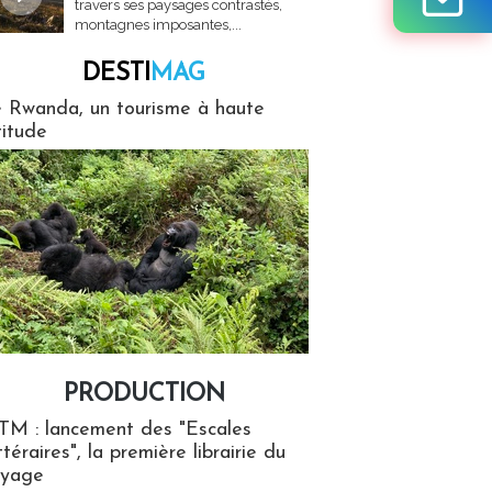
travers ses paysages contrastés,
montagnes imposantes,...
DESTI
MAG
MAG
 Rwanda, un tourisme à haute
titude
PRODUCTION
ion
TM : lancement des "Escales
ttéraires", la première librairie du
oyage