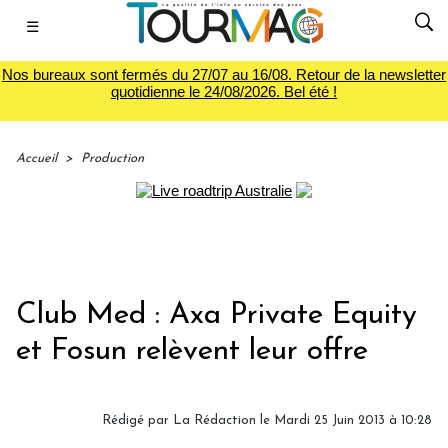
☰
Nos bureaux sont fermés du 27/07 au 16/08. Retour de la newsletter
quotidienne le 24/08/2026. Bel été !
Accueil
>
Production
Club Med : Axa Private Equity
et Fosun relèvent leur offre
Rédigé par
La Rédaction
le Mardi 25 Juin 2013 à 10:28