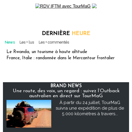
DERNIÈRE
HEURE
News
Les + lus
Les + commentés
Le Rwanda, un tourisme à haute altitude
France, Italie : randonnée dans le Mercantour frontalier
BRAND NEWS
Une route, des voix, un regard : suivez l’Outback
australien en direct sur TourMaG
À partir du 24 juillet, TourMaG
suivra une expédition de plus de
5 000 kilomètres à travers...