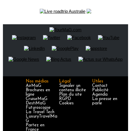
Nos médias
Légal
Utiles
AirMaG
Signaler un
Contact
Brochures en
contenu illicite
Publicité
ligne
Plan du site
Agenda
CruiseMaG
RGPD
La presse en
DestiMaG
Cookies
parle
Futuroscopie
La Travel Tech
LuxuryTravelMa
G
Partez en
France