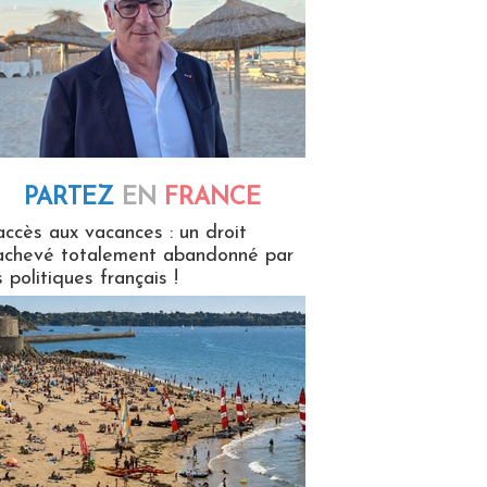
PARTEZ
EN
FRANCE
 en France
accès aux vacances : un droit
achevé totalement abandonné par
s politiques français !