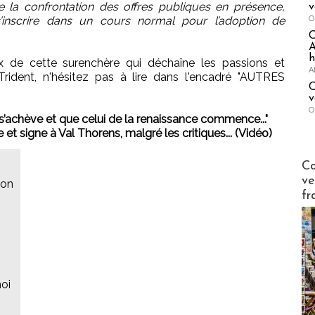
e la confrontation des offres publiques en présence,
v
O
inscrire dans un cours normal pour l’adoption de
A
h
x de cette surenchère qui déchaîne les passions et
A
Trident, n'hésitez pas à lire dans l'encadré "AUTRES
C
v
O
’achève et que celui de la renaissance commence..."
t signe à Val Thorens, malgré les critiques... (Vidéo)
Publi-n
Co
ve
son
fr
oi