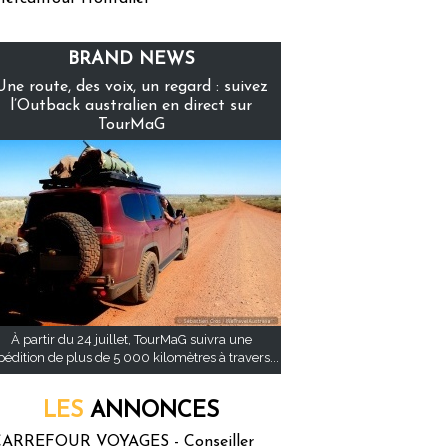
BRAND NEWS
Une route, des voix, un regard : suivez
l’Outback australien en direct sur
TourMaG
À partir du 24 juillet, TourMaG suivra une
pédition de plus de 5 000 kilomètres à travers...
LES
ANNONCES
ARREFOUR VOYAGES - Conseiller