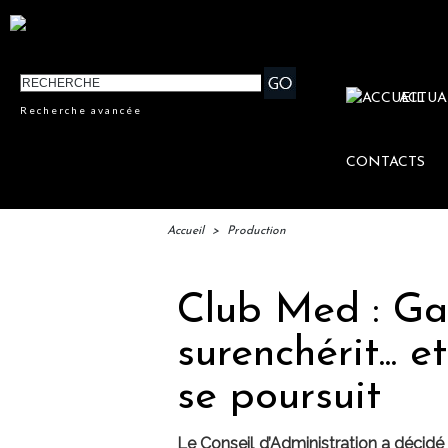
ACTUA
Recherche avancée
CONTACTS
Accueil
>
Production
Club Med : Gai
surenchérit... e
se poursuit
Le Conseil d’Administration a décid