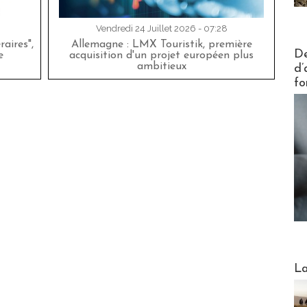
Vendredi 24 Juillet 2026 - 07:28
aires",
Allemagne : LMX Touristik, première
Actus V
De
e
acquisition d'un projet européen plus
ambitieux
d’
fo
Webinai
La