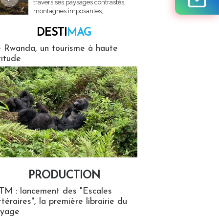
travers ses paysages contrastés,
montagnes imposantes,...
DESTI
MAG
MAG
 Rwanda, un tourisme à haute
titude
PRODUCTION
ion
TM : lancement des "Escales
ttéraires", la première librairie du
oyage