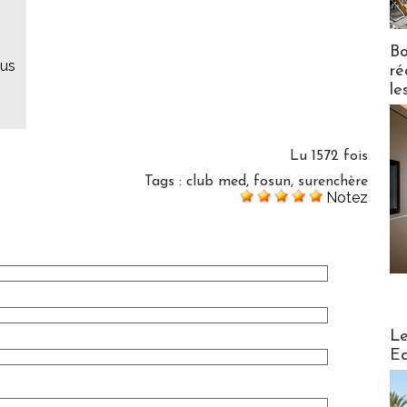
Bo
dus
ré
le
Lu 1572 fois
Tags
:
club med
,
fosun
,
surenchère
Notez
Distribu
Le
Ed