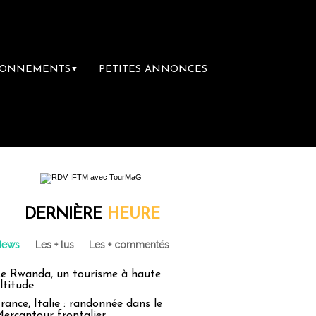
BONNEMENTS
PETITES ANNONCES
▼
DERNIÈRE
HEURE
News
Les + lus
Les + commentés
e Rwanda, un tourisme à haute
ltitude
rance, Italie : randonnée dans le
ercantour frontalier