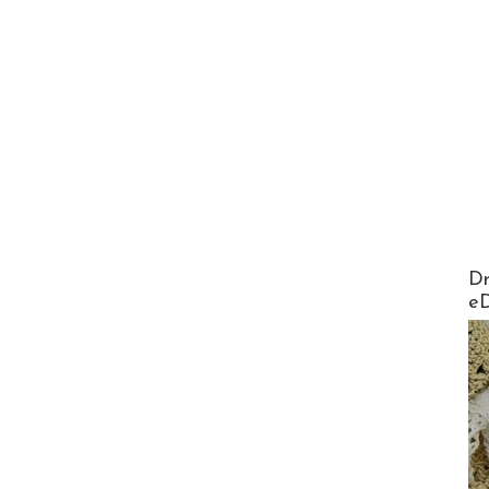
AirMa
Dr
e