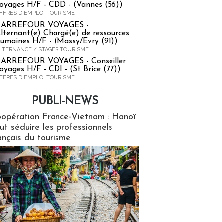
oyages H/F - CDD - (Vannes (56))
FFRES D'EMPLOI TOURISME
CARREFOUR VOYAGES -
lternant(e) Chargé(e) de ressources
umaines H/F - (Massy/Evry (91))
LTERNANCE / STAGES TOURISME
ARREFOUR VOYAGES - Conseiller
oyages H/F - CDI - (St Brice (77))
FFRES D'EMPLOI TOURISME
PUBLI-NEWS
ews
opération France-Vietnam : Hanoï
ut séduire les professionnels
ançais du tourisme