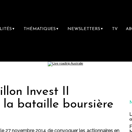
LITÉS
THÉMATIQUES
NEWSLETTERS
TV
A
▼
▼
▼
llon Invest II
t la bataille boursière
L
a
F
é le 27 novembre 2014 de convoquer les actionnaires en
M