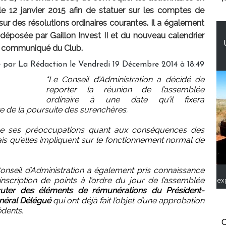
e 12 janvier 2015 afin de statuer sur les comptes de
 sur des résolutions ordinaires courantes. Il a également
déposée par Gaillon Invest II et du nouveau calendrier
 le communiqué du Club.
é par
La Rédaction
le Vendredi 19 Décembre 2014 à 18:49
"Le Conseil d’Administration a décidé de
reporter la réunion de l’assemblée
ordinaire à une date qu’il fixera
e de la poursuite des surenchères.
irme ses préoccupations quant aux conséquences des
is qu’elles impliquent sur le fonctionnement normal de
 Conseil d’Administration a également pris connaissance
scription de points à l’ordre du jour de l’assemblée
ex
cuter des éléments de rémunérations du Président-
énéral Délégué
qui ont déjà fait l’objet d’une approbation
édents.
C