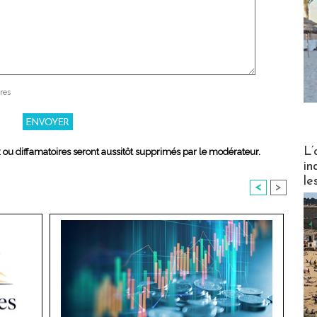
res
Partez
L’
x ou diffamatoires seront aussitôt supprimés par le modérateur.
in
le
<
>