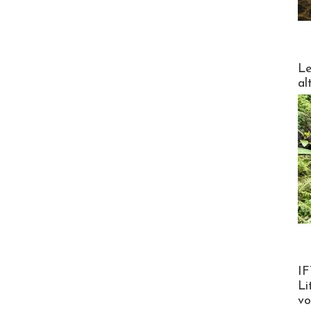
DESTI
Le
al
Product
IF
Li
v