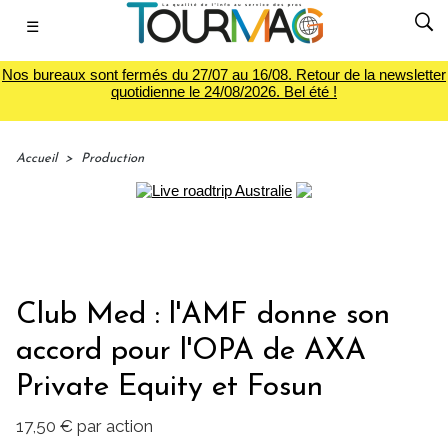
☰
Nos bureaux sont fermés du 27/07 au 16/08. Retour de la newsletter
quotidienne le 24/08/2026. Bel été !
Accueil
>
Production
Club Med : l'AMF donne son
accord pour l'OPA de AXA
Private Equity et Fosun
17,50 € par action