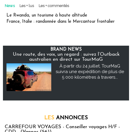
News
Les + lus
Les + commentés
Le Rwanda, un tourisme à haute altitude
France, Italie : randonnée dans le Mercantour frontalier
BRAND NEWS
Une route, des voix, un regard : suivez l’Outback
australien en direct sur TourMaG
À partir du 24 juillet, TourMaG
suivra une expédition de plus de
5 000 kilomètres à travers...
LES
ANNONCES
CARREFOUR VOYAGES - Conseiller voyages H/F -
CDD - (Vannes (56))