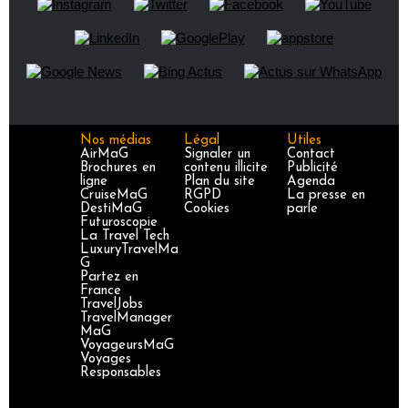
Nos médias
Légal
Utiles
AirMaG
Signaler un
Contact
Brochures en
contenu illicite
Publicité
ligne
Plan du site
Agenda
CruiseMaG
RGPD
La presse en
DestiMaG
Cookies
parle
Futuroscopie
La Travel Tech
LuxuryTravelMa
G
Partez en
France
TravelJobs
TravelManager
MaG
VoyageursMaG
Voyages
Responsables