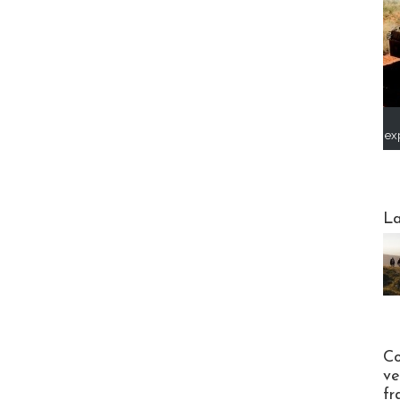
ex
Webinai
La
Publi-n
Co
ve
fr