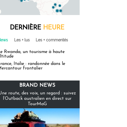
DERNIÈRE
HEURE
News
Les + lus
Les + commentés
e Rwanda, un tourisme à haute
ltitude
rance, Italie : randonnée dans le
ercantour frontalier
BRAND NEWS
Une route, des voix, un regard : suivez
l’Outback australien en direct sur
TourMaG