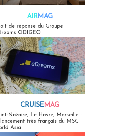
AIR
MAG
G
oit de réponse du Groupe
Dreams ODIGEO
CRUISE
MAG
MaG
int-Nazaire, Le Havre, Marseille :
 lancement très français du MSC
rld Asia