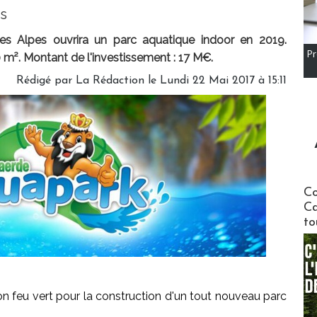
s
s Alpes ouvrira un parc aquatique indoor en 2019.
Pr
m². Montant de l'investissement : 17 M€.
Rédigé par
La Rédaction
le Lundi 22 Mai 2017 à 15:11
Communi
Co
Ca
to
 feu vert pour la construction d'un tout nouveau parc