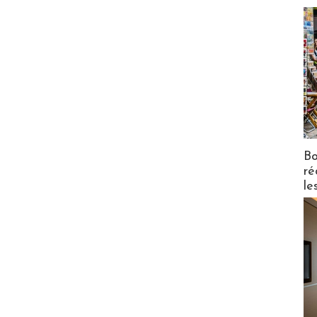
Bo
ré
le