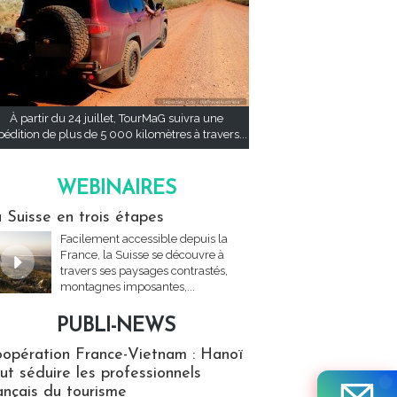
À partir du 24 juillet, TourMaG suivra une
pédition de plus de 5 000 kilomètres à travers...
WEBINAIRES
res
 Suisse en trois étapes
Facilement accessible depuis la
France, la Suisse se découvre à
travers ses paysages contrastés,
montagnes imposantes,...
PUBLI-NEWS
ews
opération France-Vietnam : Hanoï
ut séduire les professionnels
ançais du tourisme