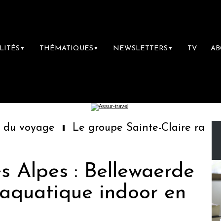
LITÉS
THÉMATIQUES
NEWSLETTERS
TV
A
▼
▼
▼
u voyage
Le groupe Sainte-Claire rachète
 Alpes : Bellewaerde
 aquatique indoor en