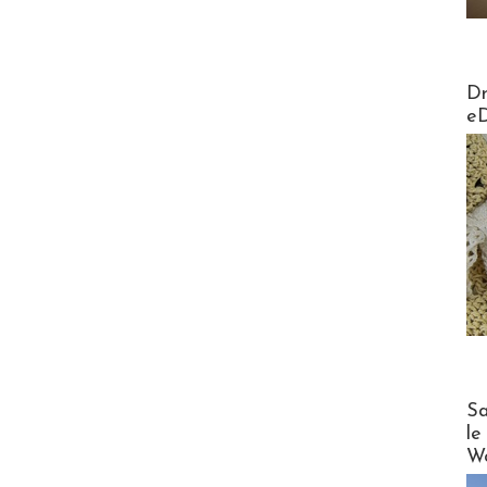
AirMa
Dr
e
Cruise
Sa
le
Wo