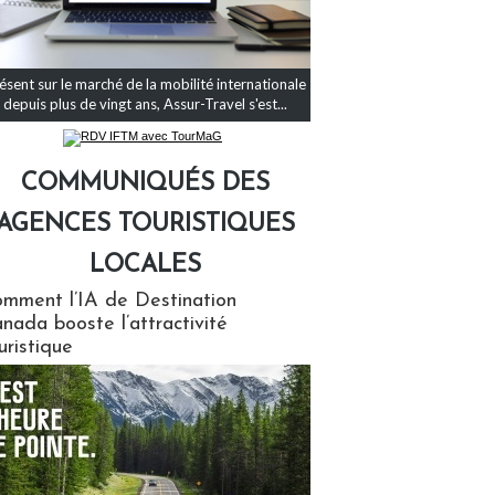
ésent sur le marché de la mobilité internationale
depuis plus de vingt ans, Assur-Travel s'est...
COMMUNIQUÉS DES
AGENCES TOURISTIQUES
LOCALES
qués des agences touristiques locales
mment l’IA de Destination
nada booste l’attractivité
uristique