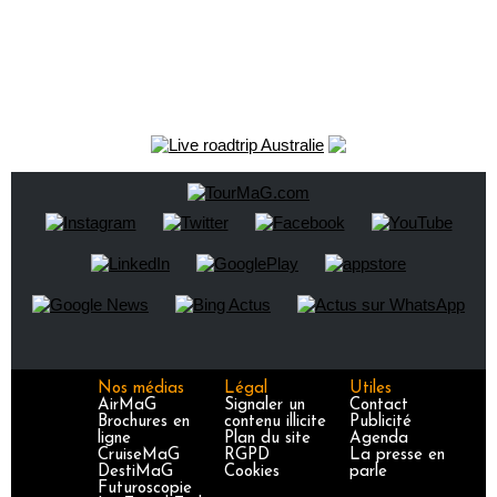
Nos médias
Légal
Utiles
AirMaG
Signaler un
Contact
Brochures en
contenu illicite
Publicité
ligne
Plan du site
Agenda
CruiseMaG
RGPD
La presse en
DestiMaG
Cookies
parle
Futuroscopie