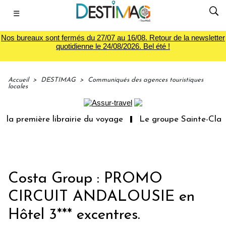
☰
Nos bureaux sont fermés du 27/07 au 16/08. Retour de la newsletter
quotidienne le 24/08/2026. Bel été !
Accueil
>
DESTIMAG
>
Communiqués des agences touristiques
locales
la première librairie du voyage
Le groupe Sainte-Claire
Costa Group : PROMO
CIRCUIT ANDALOUSIE en
Hôtel 3*** excentres.