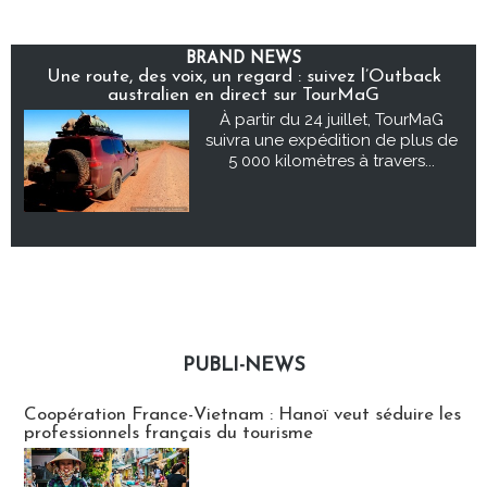
BRAND NEWS
Une route, des voix, un regard : suivez l’Outback
australien en direct sur TourMaG
À partir du 24 juillet, TourMaG
suivra une expédition de plus de
5 000 kilomètres à travers...
PUBLI-NEWS
Publi-news
Coopération France-Vietnam : Hanoï veut séduire les
professionnels français du tourisme