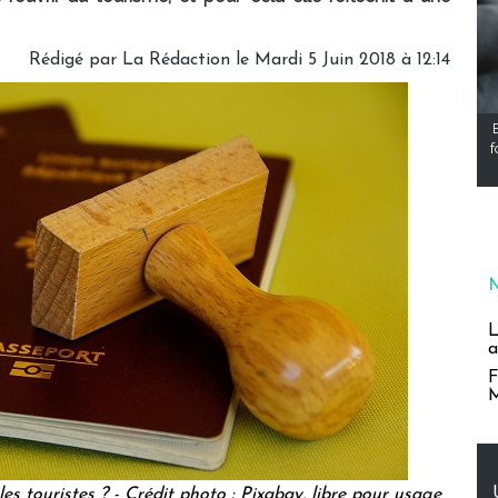
Rédigé par
La Rédaction
le Mardi 5 Juin 2018 à 12:14
f
L
a
F
M
les touristes ? - Crédit photo : Pixabay, libre pour usage