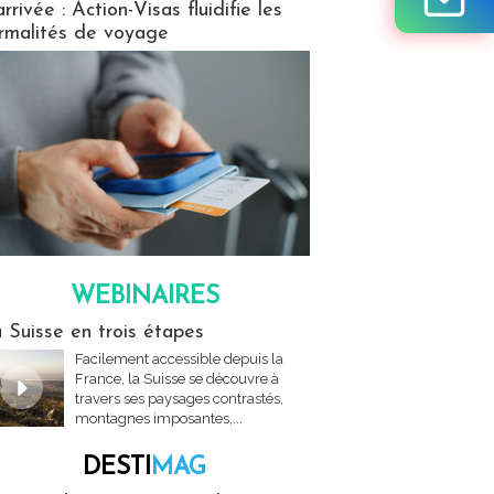
arrivée : Action-Visas fluidifie les
rmalités de voyage
WEBINAIRES
res
 Suisse en trois étapes
Facilement accessible depuis la
France, la Suisse se découvre à
travers ses paysages contrastés,
montagnes imposantes,...
DESTI
MAG
MAG