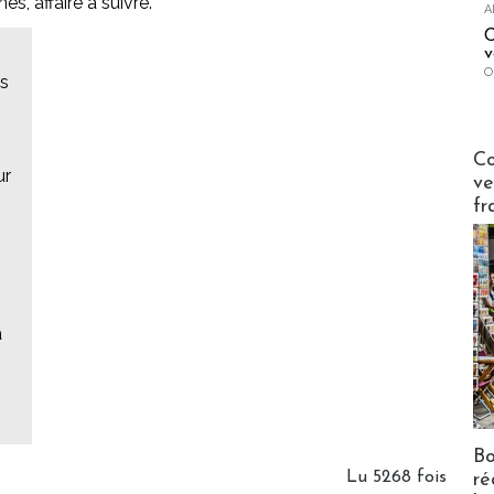
s, affaire à suivre.
A
C
v
O
ys
Publi-n
Co
ur
ve
fr
a
Bo
Lu 5268 fois
ré