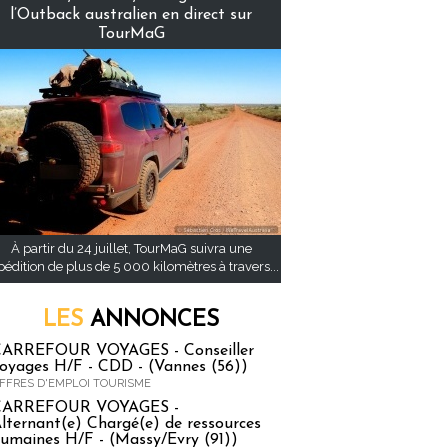
l’Outback australien en direct sur
TourMaG
À partir du 24 juillet, TourMaG suivra une
pédition de plus de 5 000 kilomètres à travers...
LES
ANNONCES
ARREFOUR VOYAGES - Conseiller
oyages H/F - CDD - (Vannes (56))
FFRES D'EMPLOI TOURISME
CARREFOUR VOYAGES -
lternant(e) Chargé(e) de ressources
umaines H/F - (Massy/Evry (91))