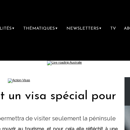
LITÉS
THÉMATIQUES
NEWSLETTERS
TV
A
▼
▼
▼
t un visa spécial pour
l permettra de visiter seulement la péninsule
rouvrir au tourisme, et pour cela elle réfléchit à une