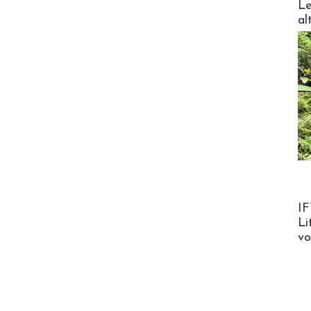
Le
al
Product
IF
Li
v