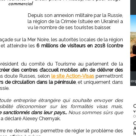
commercial
Depuis son annexion militaire par la Russie,
la région de la Crimée (située en Ukraine) a
vu le nombre de ses touristes baisser.
açade sur la Mer Noire, les autorités locales de la région
, et atteindre les
6 millions de visiteurs en 2018 (contre
 président du comité du Tourisme au parlement de la
créer des centres d’accueil mobiles afin de délivrer des
ans doute Russes, selon
le site Action-Visas
permettront
ex
rs de circulation dans la péninsule
, et uniquement dans
ssie.
toute entreprise étrangère qui souhaite envoyer des
bilité d’économiser sur les formalités visas mais,
C
v
re sanctionnés dans leur pays…
Nous sommes sûrs que
O
" a déclaré Alexey Chernyak.
A
rre ne devrait pas permettre de régler le problème des
h