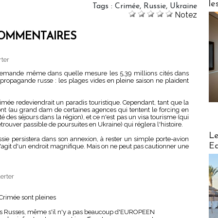
le
Tags
:
Crimée
,
Russie
,
Ukraine
Notez
OMMENTAIRES
rter
e demande même dans quelle mesure les 5,39 millions cités dans
a propagande russe : les plages vides en pleine saison ne plaident
rimée redeviendrait un paradis touristique. Cependant, tant que la
ront (au grand dam de certaines agences qui tentent le forcing en
té des séjours dans la région), et ce n'est pas un visa tourisme (qui
etrouver passible de poursuites en Ukraine) qui réglera l'histoire.
Distribu
Le
ie persistera dans son annexion, à rester un simple porte-avion
Ed
s'agit d'un endroit magnifique. Mais on ne peut pas cautionner une
erter
 Crimée sont pleines
 les Russes, même s'il n'y a pas beaucoup d'EUROPEEN