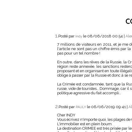
C
1.
Posté par
le 08/06/2018 00:54
|
Ale
Indy
7 millions de visiteurs en 2011, et je m
l'article ne sont pas un chiffre émis par l
pas pour un tel nombre !
En outre, dans les rêves de la Russie, la C
région reste annexée, les sanctions reste
proposant et en organisant en toute illégali
oblige à passer par la Russie et donc à se r
La Crimée est condamnée, tant que la Russ
russe, vide de touristes… Dommage, car il 
politique agressive du fait accompli…
2.
Posté par
le 06/06/2019 09:41
|
Al
PAULY
Cher INDY
Vous écrivez n'importe quoi, les plages de
L'immobilier est en plein boum
La destination CRIMEE est très prisée par