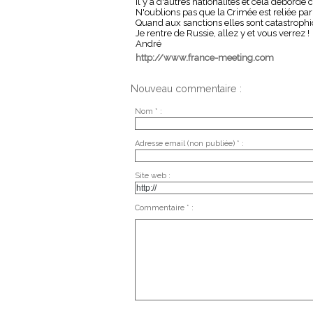
il y a d'autres nationalités et cela déborde 
N'oublions pas que la Crimée est reliée par
Quand aux sanctions elles sont catastroph
Je rentre de Russie, allez y et vous verrez !
André
http://www.france-meeting.com
Nouveau commentaire :
Nom * :
Adresse email (non publiée) * :
Site web :
Commentaire * :