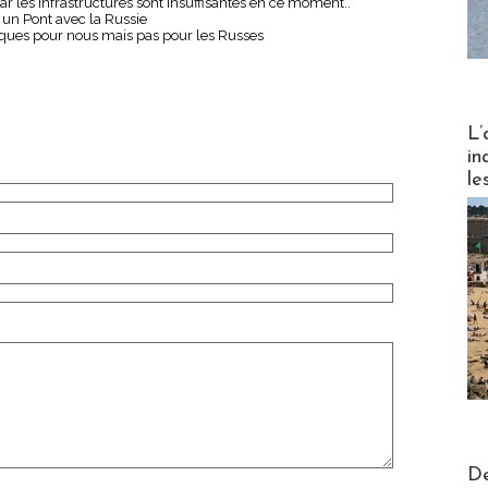
car les infrastructures sont insuffisantes en ce moment..
 un Pont avec la Russie
iques pour nous mais pas pour les Russes
Partez
L’
in
le
Actus V
De