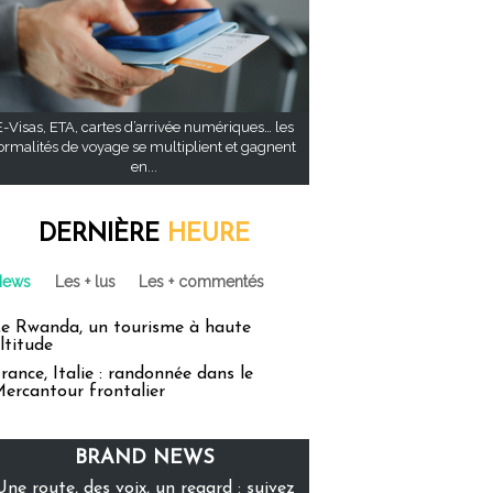
E-Visas, ETA, cartes d’arrivée numériques… les
ormalités de voyage se multiplient et gagnent
en...
DERNIÈRE
HEURE
News
Les + lus
Les + commentés
e Rwanda, un tourisme à haute
ltitude
rance, Italie : randonnée dans le
ercantour frontalier
BRAND NEWS
Une route, des voix, un regard : suivez