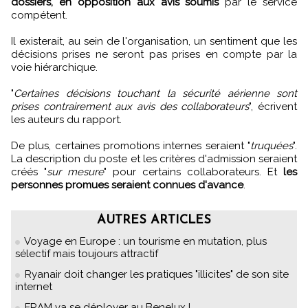
dossiers, en opposition aux avis soumis
par le service
compétent.
Il existerait, au sein de l'organisation, un sentiment que les
décisions prises ne seront pas prises en compte par la
voie hiérarchique.
"
Certaines décisions touchant la sécurité aérienne sont
prises contrairement aux avis des collaborateurs
", écrivent
les auteurs du rapport.
De plus, certaines promotions internes seraient "
truquées
".
La description du poste et les critères d'admission seraient
créés "
sur mesure
" pour certains collaborateurs. Et
les
personnes promues seraient connues d'avance
.
AUTRES ARTICLES
Voyage en Europe : un tourisme en mutation, plus
sélectif mais toujours attractif
Ryanair doit changer les pratiques "illicites" de son site
internet
FRAM va se déployer au Benelux !