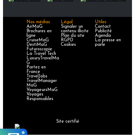
Nos médias
Légal
Utiles
AirMaG
Signaler un
Contact
Brochures en
contenu illicite
Publicité
ligne
Plan du site
Agenda
CruiseMaG
RGPD
La presse en
DestiMaG
Cookies
parle
Futuroscopie
La Travel Tech
LuxuryTravelMa
G
Partez en
France
TravelJobs
TravelManager
MaG
VoyageursMaG
Voyages
Responsables
Site certifié