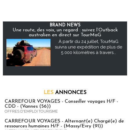
BRAND NEWS
Une route, des voix, un regard : suivez l’Outback
australien en direct sur TourMaG
À partir du 24 juillet, TourMaG
suivra une expédition de plus de
5 000 kilomètres à travers...
LES
ANNONCES
CARREFOUR VOYAGES - Conseiller voyages H/F -
CDD - (Vannes (56))
OFFRES D'EMPLOI TOURISME
CARREFOUR VOYAGES - Alternant(e) Chargé(e) de
ressources humaines H/F - (Massy/Evry (91))