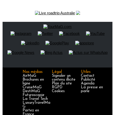
Nos médias
Légal
Utiles
AirMaG
Signaler un
Contact
Brochures en
contenu illicite
Publicité
ligne
Plan du site
Agenda
CruiseMaG
RGPD
La presse en
DestiMaG
Cookies
parle
Futuroscopie
La Travel Tech
LuxuryTravelMa
G
Partez en
France