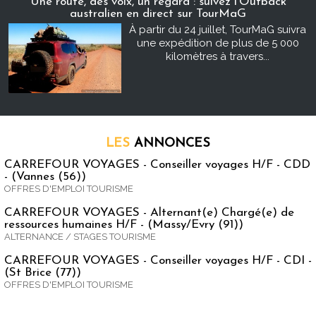
Une route, des voix, un regard : suivez l’Outback
australien en direct sur TourMaG
À partir du 24 juillet, TourMaG suivra
une expédition de plus de 5 000
kilomètres à travers...
LES
ANNONCES
CARREFOUR VOYAGES - Conseiller voyages H/F - CDD
- (Vannes (56))
OFFRES D'EMPLOI TOURISME
CARREFOUR VOYAGES - Alternant(e) Chargé(e) de
ressources humaines H/F - (Massy/Evry (91))
ALTERNANCE / STAGES TOURISME
CARREFOUR VOYAGES - Conseiller voyages H/F - CDI -
(St Brice (77))
OFFRES D'EMPLOI TOURISME