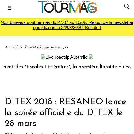
☰
Nos bureaux sont fermés du 27/07 au 16/08. Retour de la newsletter
quotidienne le 24/08/2026. Bel été !
Accueil
>
TourMaG.com, le groupe
 "Escales Littéraires", la première librairie du voyage
L
DITEX 2018 : RESANEO lance
la soirée officielle du DITEX le
28 mars