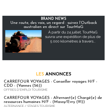
BRAND NEWS
Une route, des voix, un regard : suivez l’Outback
australien en direct sur TourMaG
À partir du 24 juillet, TourMaG
suivra une expédition de plus de
5 000 kilomètres à travers...
LES
ANNONCES
CARREFOUR VOYAGES - Conseiller voyages H/F -
CDD - (Vannes (56))
OFFRES D'EMPLOI TOURISME
CARREFOUR VOYAGES - Alternant(e) Chargé(e) de
ressources humaines H/F - (Massy/Evry (91))
ALTERNANCE / STAGES TOURISME