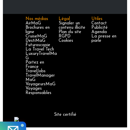
Nos médias
Légal
Utiles
AirMaG
Signaler un
Contact
Brochures en
contenu illicite
Publicité
ligne
Plan du site
Agenda
CruiseMaG
RGPD
La presse en
DestiMaG
Cookies
parle
Futuroscopie
La Travel Tech
LuxuryTravelMa
G
Partez en
France
TravelJobs
TravelManager
MaG
VoyageursMaG
Voyages
Responsables
Site certifié