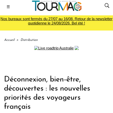
☰
Nos bureaux sont fermés du 27/07 au 16/08. Retour de la newsletter
quotidienne le 24/08/2026. Bel été !
Accueil
>
Distribution
Déconnexion, bien-être,
découvertes : les nouvelles
priorités des voyageurs
français