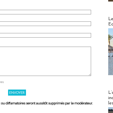
Distribu
Le
Ed
res
Partez
L’
in
le
x ou diffamatoires seront aussitôt supprimés par le modérateur.