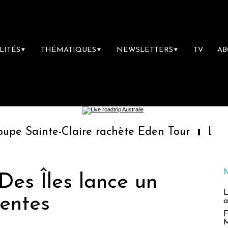
LITÉS
THÉMATIQUES
NEWSLETTERS
TV
A
▼
▼
▼
e-Claire rachète Eden Tour
L’accès aux va
Des Îles lance un
L
ventes
a
F
M