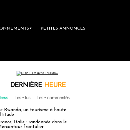
BONNEMENTS
PETITES ANNONCES
▼
cances : un droit inachevé totalement abando
DERNIÈRE
HEURE
News
Les + lus
Les + commentés
e Rwanda, un tourisme à haute
ltitude
rance, Italie : randonnée dans le
ercantour frontalier