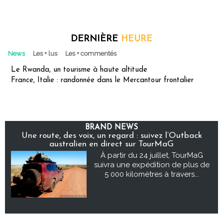
DERNIÈRE
HEURE
News
Les + lus
Les + commentés
Le Rwanda, un tourisme à haute altitude
France, Italie : randonnée dans le Mercantour frontalier
BRAND NEWS
Une route, des voix, un regard : suivez l’Outback
australien en direct sur TourMaG
À partir du 24 juillet, TourMaG
suivra une expédition de plus de
5 000 kilomètres à travers...