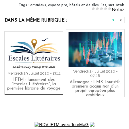
Tags
:
amadeus
,
espace pro
,
hôtels et de sîles
,
îles
,
siet btob
Notez
<
>
DANS LA MÊME RUBRIQUE :
Vendredi 24 Juillet 2026 -
Mercredi 29 Juillet 2026 - 13:11
07:28
IFTM : lancement des
Allemagne : LMX Touristik,
"Escales Littéraires", la
première acquisition d'un
première librairie du voyage
projet européen plus
ambitieux