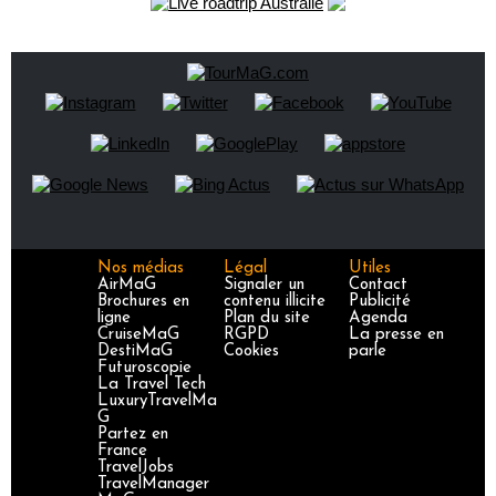
Nos médias
Légal
Utiles
AirMaG
Signaler un
Contact
Brochures en
contenu illicite
Publicité
ligne
Plan du site
Agenda
CruiseMaG
RGPD
La presse en
DestiMaG
Cookies
parle
Futuroscopie
La Travel Tech
LuxuryTravelMa
G
Partez en
France
TravelJobs
TravelManager