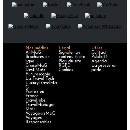
Nos médias
Légal
Utiles
AirMaG
Signaler un
Contact
Brochures en
contenu illicite
Publicité
ligne
Plan du site
Agenda
CruiseMaG
RGPD
La presse en
DestiMaG
Cookies
parle
Futuroscopie
La Travel Tech
LuxuryTravelMa
G
Partez en
France
TravelJobs
TravelManager
MaG
VoyageursMaG
Voyages
Responsables