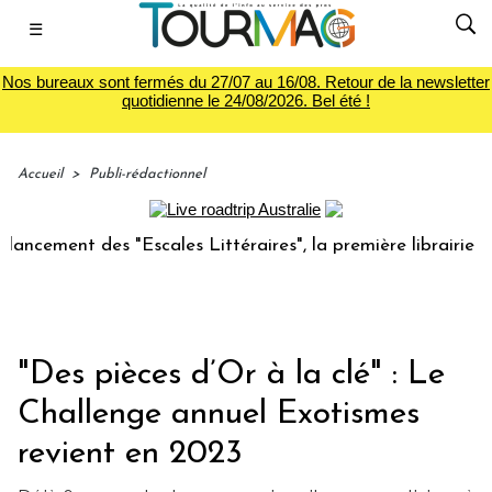
☰
Nos bureaux sont fermés du 27/07 au 16/08. Retour de la newsletter
quotidienne le 24/08/2026. Bel été !
Accueil
>
Publi-rédactionnel
ent des "Escales Littéraires", la première librairie du voya
"Des pièces d’Or à la clé" : Le
Challenge annuel Exotismes
revient en 2023