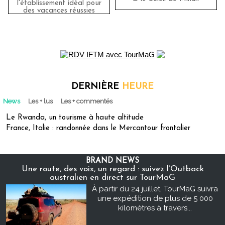
l'établissement idéal pour
des vacances réussies
DERNIÈRE
HEURE
News
Les + lus
Les + commentés
Le Rwanda, un tourisme à haute altitude
France, Italie : randonnée dans le Mercantour frontalier
BRAND NEWS
Une route, des voix, un regard : suivez l’Outback
australien en direct sur TourMaG
À partir du 24 juillet, TourMaG suivra
une expédition de plus de 5 000
kilomètres à travers...