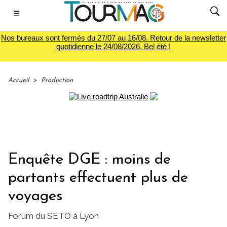
☰
Nos bureaux sont fermés du 27/07 au 16/08. Retour de la newsletter
quotidienne le 24/08/2026. Bel été !
Accueil
>
Production
Enquête DGE : moins de
partants effectuent plus de
voyages
Forum du SETO à Lyon