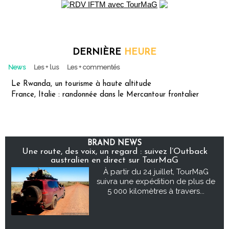
DERNIÈRE
HEURE
News
Les + lus
Les + commentés
Le Rwanda, un tourisme à haute altitude
France, Italie : randonnée dans le Mercantour frontalier
BRAND NEWS
Une route, des voix, un regard : suivez l’Outback
australien en direct sur TourMaG
À partir du 24 juillet, TourMaG
suivra une expédition de plus de
5 000 kilomètres à travers...