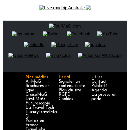
Nos médias
Légal
Utiles
AirMaG
Signaler un
Contact
Brochures en
contenu illicite
Publicité
ligne
Plan du site
Agenda
CruiseMaG
RGPD
La presse en
DestiMaG
Cookies
parle
Futuroscopie
La Travel Tech
LuxuryTravelMa
G
Partez en
France
TravelJobs