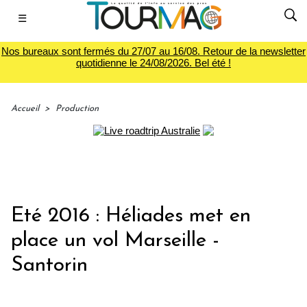
☰
Nos bureaux sont fermés du 27/07 au 16/08. Retour de la newsletter
quotidienne le 24/08/2026. Bel été !
Accueil
>
Production
Eté 2016 : Héliades met en
place un vol Marseille -
Santorin