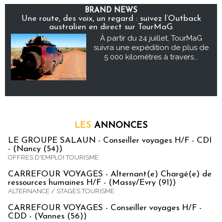
BRAND NEWS
Une route, des voix, un regard : suivez l’Outback
australien en direct sur TourMaG
À partir du 24 juillet, TourMaG
suivra une expédition de plus de
5 000 kilomètres à travers...
LES
ANNONCES
LE GROUPE SALAUN - Conseiller voyages H/F - CDI
- (Nancy (54))
OFFRES D'EMPLOI TOURISME
CARREFOUR VOYAGES - Alternant(e) Chargé(e) de
ressources humaines H/F - (Massy/Evry (91))
ALTERNANCE / STAGES TOURISME
CARREFOUR VOYAGES - Conseiller voyages H/F -
CDD - (Vannes (56))